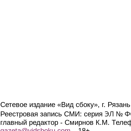
Сетевое издание «Вид сбоку», г. Рязан
ЭЛ № ФС
Реестровая запись СМИ: серия
главный редактор - Смирнов К.М. Телефо
gazeta@vidsboku.com
(link sends e-mail)
. 18+