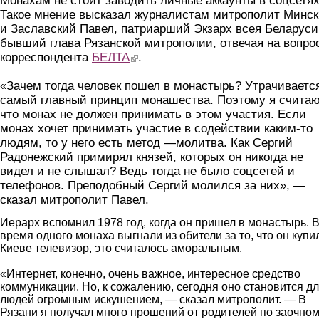
Монахам не стоит заводить личные аккаунты в соцсетях
Такое мнение высказал журналистам митрополит Минс
и Заславский Павел, патриарший Экзарх всея Беларуси
бывший глава Рязанской митрополии, отвечая на вопро
корреспондента
БЕЛТА
(link is external)
.
«Зачем тогда человек пошел в монастырь? Утрачиваетс
самый главный принцип монашества. Поэтому я считаю
что монах не должен принимать в этом участия. Если
монах хочет принимать участие в содействии каким-то
людям, то у него есть метод —молитва. Как Сергий
Радонежский примирял князей, которых он никогда не
видел и не слышал? Ведь тогда не было соцсетей и
телефонов. Преподобный Сергий молился за них», —
сказал митрополит Павел.
Иерарх вспомнил 1978 год, когда он пришел в монастырь. В
время одного монаха выгнали из обители за то, что он купи
Киеве телевизор, это считалось аморальным.
«Интернет, конечно, очень важное, интересное средство
коммуникации. Но, к сожалению, сегодня оно становится д
людей огромным искушением, — сказал митрополит. — В
Рязани я получал много прошений от родителей по заочно