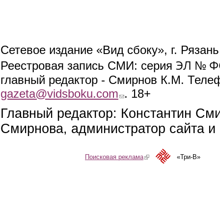
Сетевое издание «Вид сбоку», г. Рязан
ЭЛ № ФС
Реестровая запись СМИ: серия
главный редактор - Смирнов К.М. Телефо
gazeta@vidsboku.com
(link sends e-mail)
. 18+
Главный редактор: Константин См
Смирнова, администратор сайта и 
Поисковая реклама
(link is external)
«Три-В»