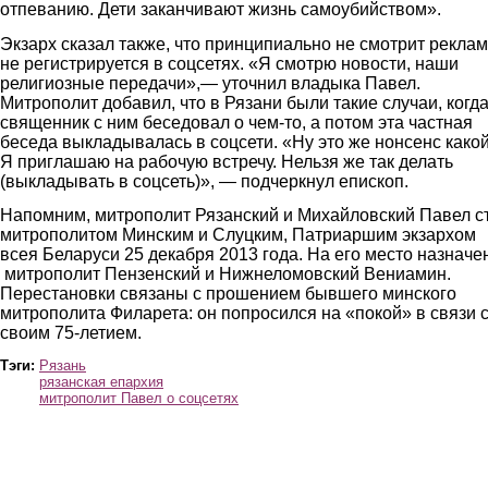
отпеванию. Дети заканчивают жизнь самоубийством».
Экзарх сказал также, что принципиально не смотрит реклам
не регистрируется в соцсетях. «Я смотрю новости, наши
религиозные передачи»,— уточнил владыка Павел.
Митрополит добавил, что в Рязани были такие случаи, когд
священник с ним беседовал о чем-то, а потом эта частная
беседа выкладывалась в соцсети. «Ну это же нонсенс какой
Я приглашаю на рабочую встречу. Нельзя же так делать
(выкладывать в соцсеть)», — подчеркнул епископ.
Напомним, митрополит Рязанский и Михайловский Павел с
митрополитом Минским и Слуцким, Патриаршим экзархом
всея Беларуси 25 декабря 2013 года. На его место назначе
митрополит Пензенский и Нижнеломовский Вениамин.
Перестановки связаны с прошением бывшего минского
митрополита Филарета: он попросился на «покой» в связи 
своим 75-летием.
Тэги:
Рязань
рязанская епархия
митрополит Павел о соцсетях