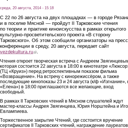
среда, 20 августа, 2014 - 15:18
C 22 по 26 августа на двух площадках — в городе Рязан
и в поселке Мясной — пройдут II Тарковские чтения
по теории и практике киноискусства в рамках открытого
культурно-просветительского проекта «В сторону
Тарковского». Об этом сообщили организаторы на пресс
конференции в среду, 20 августа, передает сайт
vezdekultura.ru
(link is external)
.
Чтения откроет творческая встреча с Андреем Звягинцевы
которая состоится 22 августа в 18:00 в кинотеатре «Люксор
(ТЦ «Круиз») перед ретроспективным показом фильма
«Возвращение». На встречу с кинорежиссёром, а также
последующие кинопоказы 23 и 24 августа (к/ф «Изгнание», 
«Елена») в 18:00 приглашаются все желающие, вход
свободный.
В рамках II Тарковских чтений в Мясном слушателей ждут
мастер-классы Андрея Звягинцева, Юрия Норштейна и Иг
Евлампиева.
Торжественное закрытие Чтений, где состоится вручение
сертификатов II Тарковских чтений, награждение лауреатов