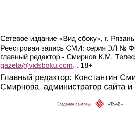
Сетевое издание «Вид сбоку», г. Рязан
ЭЛ № ФС
Реестровая запись СМИ: серия
главный редактор - Смирнов К.М. Телефо
gazeta@vidsboku.com
(link sends e-mail)
. 18+
Главный редактор: Константин См
Смирнова, администратор сайта и 
Создание сайтов
(link is external)
«Три-В»