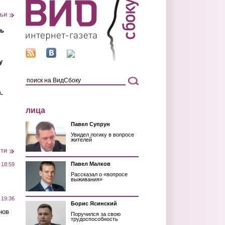
тьи
ть
у
.
лица
Павел Супрун
Увидел логику в вопросе
жителей
сти
Павел Малков
 18:59
Рассказал о «вопросе
выживания»
 19:36
Борис Ясинский
нов
Поручился за свою
трудоспособность