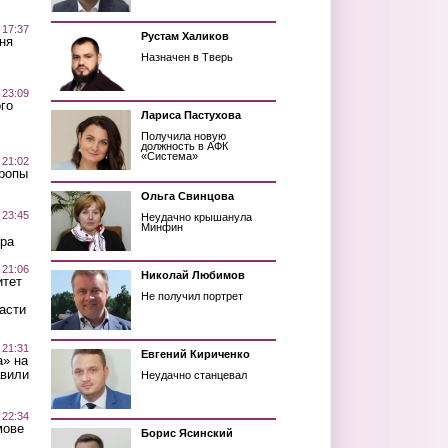
 17:37
Рустам Халиков
ня
Назначен в Тверь
 23:09
го
Лариса Пастухова
Получила новую
должность в АФК
«Система»
 21:02
Тропы
Ольга Свинцова
 23:45
Неудачно крышанула
Минфин
ра
 21:06
Николай Любимов
итет
Не получил портрет
асти
 21:31
Евгений Кириченко
а» на
авили
Неудачно станцевал
 22:34
мове
Борис Ясинский