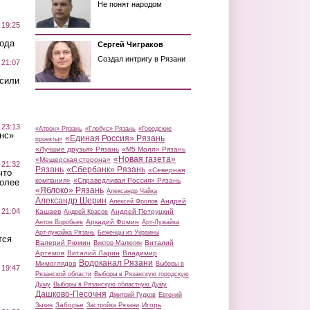
Не понят народом
 19:25
вода
Сергей Чиграков
Создал интригу в Рязани
 21:07
осили
 23:13
«Атрон» Рязань
«Глобус» Рязань
«Городские
нс»
«Единая Россия» Рязань
проекты»
«Лучшие друзья» Рязань
«М5 Молл» Рязань
«Новая газета»
«Мещерская сторона»
 21:32
Рязань
«Сбербанк» Рязань
«Северная
что
компания»
«Справедливая Россия» Рязань
более
«Яблоко» Рязань
Александр Чайка
Александр Шерин
Андрей
Алексей Фролов
 21:04
Кашаев
Андрей Петруцкий
Андрей Красов
Аркадий Фомин
Антон Воробьев
Арт-Лужайка
Арт-лужайка Рязань
Беженцы из Украины
тся
Валерий Рюмин
Виталий
Виктор Малюгин
Артемов
Виталий Ларин
Владимир
Водоканал Рязани
Мимоглядов
Выборы в
 19:47
Рязанской области
Выборы в Рязанскую городскую
Думу
Выборы в Рязанскую областную Думу
Дашково-Песочня
Дмитрий Гудков
Евгений
Заборье
Игорь
Зызин
Застройка Рязани