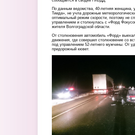
сообщается в сводке ГИБДД.
По данным ведомства,
40-летняя женщина, 
Тиида», не учла дорожные метеорологически
оптимальный режим скорости, поэтому не с
управлением и
столкнулась с
«Форд Фокус
о
жителя Волгоградской области.
От столкновения автомобиль «Форд» выехал
движения, где совершил столкновение со в
под управлением 52-летнего мужчины. От у
придорожный кювет.
2.jpg