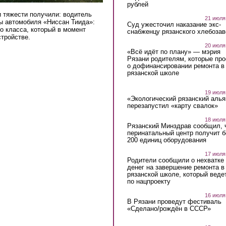
рублей
и тяжести получили: водитель
21 июля
ры автомобиля «Ниссан Тиида»:
Суд ужесточил наказание экс-
о класса, который в момент
снабженцу рязанского хлебоза
тройстве.
20 июля
«Всё идёт по плану» — мэрия
Рязани родителям, которые пр
о дофинансировании ремонта в
рязанской школе
19 июля
«Экологический рязанский алья
перезапустил «карту свалок»
18 июля
Рязанский Минздрав сообщил, 
перинатальный центр получит 
200 единиц оборудования
17 июля
Родители сообщили о нехватке
денег на завершение ремонта в
рязанской школе, который веде
по нацпроекту
16 июля
В Рязани проведут фестиваль
«Сделано/рождён в СССР»