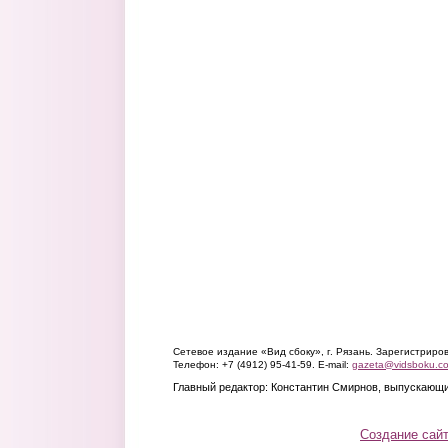
Сетевое издание «Вид сбоку», г. Рязань. Зарегистрир
Телефон: +7 (4912) 95-41-59. E-mail:
gazeta@vidsboku.c
Главный редактор: Константин Смирнов, выпускающи
Создание сай