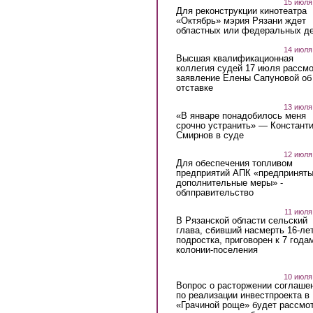
15 июля
Для реконструкции кинотеатра
«Октябрь» мэрия Рязани ждет
областных или федеральных де
14 июля
Высшая квалификационная
коллегия судей 17 июля рассмо
заявление Елены Сапуновой об
отставке
13 июля
«В январе понадобилось меня
срочно устранить» — Констант
Смирнов в суде
12 июля
Для обеспечения топливом
предприятий АПК «предпринят
дополнительные меры» -
облправительство
11 июля
В Рязанской области сельский
глава, сбивший насмерть 16-ле
подростка, приговорен к 7 года
колонии-поселения
10 июля
Вопрос о расторжении соглаше
по реализации инвестпроекта в
«Грачиной роще» будет рассмо