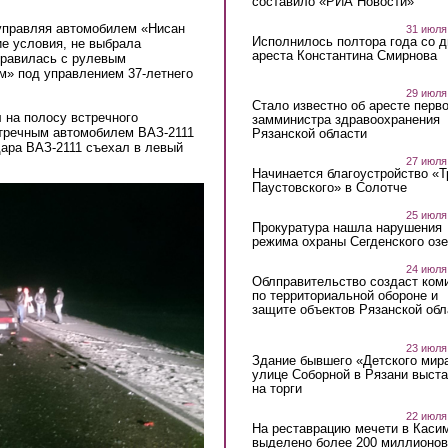
составило «РИА Новости»
управляя автомобилем «Нисан
31 июля
Исполнилось полтора года со д
е условия, не выбрала
ареста Константина Смирнова
правилась с рулевым
м
» под управлением 37-летнего
29 июля
Стало известно об аресте перво
 на полосу встречного
замминистра здравоохранения
стречным автомобилем ВАЗ-2111
Рязанской области
дара ВАЗ-2111
съехал
в левый
27 июля
Начинается благоустройство «
Паустовского» в Солотче
25 июля
Прокуратура нашла нарушения
режима охраны Сегденского озе
24 июля
Облправительство создаст ком
по территориальной обороне и
защите объектов Рязанской обл
23 июля
Здание бывшего «Детского мир
улице Соборной в Рязани выст
на торги
22 июля
На реставрацию мечети в Каси
выделено более 200 миллионов