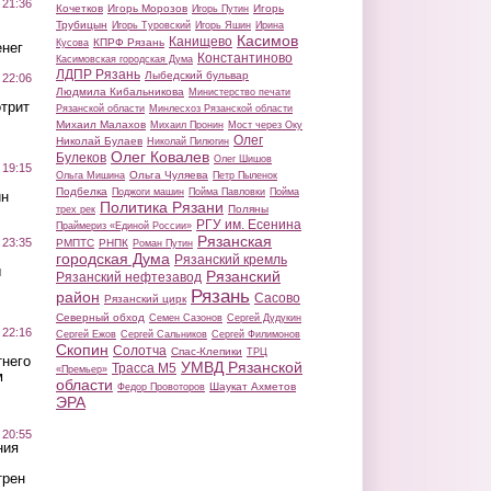
 21:36
Кочетков
Игорь Морозов
Игорь
Игорь Путин
Трубицын
Игорь Туровский
Игорь Яшин
Ирина
Касимов
Канищево
КПРФ Рязань
Кусова
нег
Константиново
Касимовская городская Дума
ЛДПР Рязань
Лыбедский бульвар
 22:06
Людмила Кибальникова
Министерство печати
трит
Рязанской области
Минлесхоз Рязанской области
Михаил Малахов
Михаил Пронин
Мост через Оку
Олег
Николай Булаев
Николай Пилюгин
Олег Ковалев
Булеков
Олег Шишов
 19:15
Ольга Чуляева
Ольга Мишина
Петр Пыленок
Подбелка
Поджоги машин
Пойма Павловки
Пойма
ин
Политика Рязани
Поляны
трех рек
РГУ им. Есенина
Праймериз «Единой России»
Рязанская
 23:35
РМПТС
РНПК
Роман Путин
городская Дума
Рязанский кремль
ы
Рязанский
Рязанский нефтезавод
Рязань
район
Сасово
Рязанский цирк
Северный обход
Семен Сазонов
Сергей Дудукин
 22:16
Сергей Ежов
Сергей Сальников
Сергей Филимонов
Скопин
Солотча
Спас-Клепики
ТРЦ
тнего
УМВД Рязанской
Трасса М5
«Премьер»
м
области
Шаукат Ахметов
Федор Провоторов
ЭРА
 20:55
ния
трен