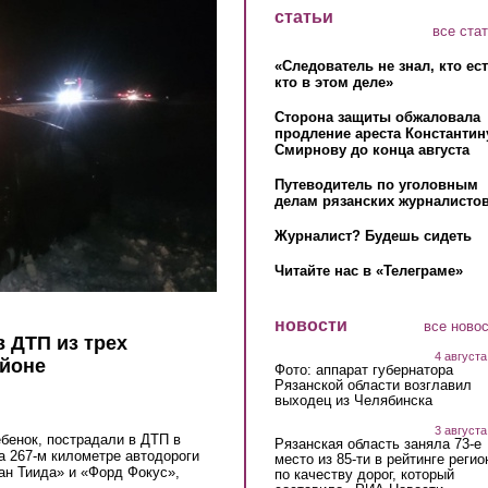
статьи
все ста
«Следователь не знал, кто ес
кто в этом деле»
Сторона защиты обжаловала
продление ареста Константин
Смирнову до конца августа
Путеводитель по уголовным
делам рязанских журналистов
Журналист? Будешь сидеть
Читайте нас в «Телеграме»
новости
все ново
 ДТП из трех
4 августа
айоне
Фото: аппарат губернатора
Рязанской области возглавил
выходец из Челябинска
3 августа
ебенок, пострадали в ДТП в
Рязанская область заняла 73-е
а
267-м километре автодороги
место из 85-ти в рейтинге регио
ан Тиида» и «Форд Фокус»,
по качеству дорог, который