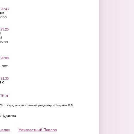
 20:43
ке
оево
 23:25
ы
и
июня
 20:08
 лет
 21:35
 с
сти
20 г.
Учредитель, главный редактор - Смирнов К.М.
а Чудакова.
нала»
Неизвестный Павлов