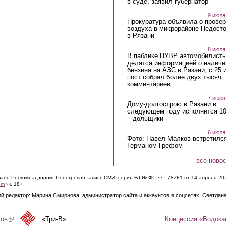
в суде, заявил губернатор
9 июля
Прокуратура объявила о провер
воздуха в микрорайоне Недост
в Рязани
8 июля
В паблике ПУВР автомобилист
делятся информацией о наличи
бензина на АЗС в Рязани, с 25 
пост собрал более двух тысяч
комментариев
7 июля
Дому-долгострою в Рязани в
следующем году исполнится 10
– дольщики
6 июля
Фото: Павел Малков встретился
Германом Грефом
все ново
ЭЛ № ФС 77 - 7826
1 от 14 апреля 20
овано Роскомнадзором. Реестровая запись СМИ: серия
(link sends e-mail)
om
. 18+
й редактор: Марина Смирнова, администратор сайта и аккаунтов в соцсетях: Светлан
Концессия «Водока
тов
(link is external)
«Три-В»