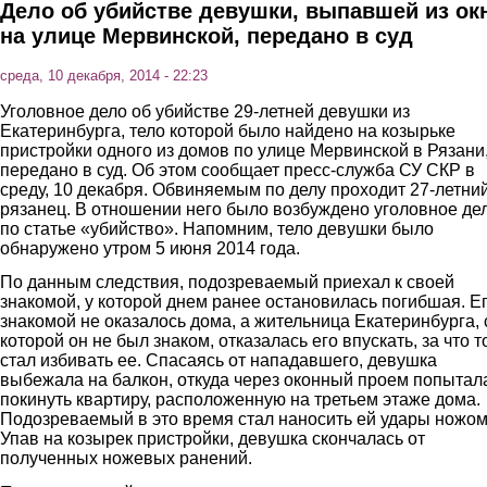
Дело об убийстве девушки, выпавшей из ок
на улице Мервинской, передано в суд
среда, 10 декабря, 2014 - 22:23
Уголовное дело об убийстве 29-летней девушки из
Екатеринбурга, тело которой было найдено на козырьке
пристройки одного из домов по улице Мервинской в Рязани
передано в суд. Об этом сообщает пресс-служба СУ СКР в
среду, 10 декабря. Обвиняемым по делу проходит 27-летни
рязанец. В отношении него было возбуждено уголовное де
по статье «убийство». Напомним, тело девушки было
обнаружено утром 5 июня 2014 года.
По данным следствия, подозреваемый приехал к своей
знакомой, у которой днем ранее остановилась погибшая. Е
знакомой не оказалось дома, а жительница Екатеринбурга, 
которой он не был знаком, отказалась его впускать, за что т
стал избивать ее. Спасаясь от нападавшего, девушка
выбежала на балкон, откуда через оконный проем попытал
покинуть квартиру, расположенную на третьем этаже дома.
Подозреваемый в это время стал наносить ей удары ножом
Упав на козырек пристройки, девушка скончалась от
полученных ножевых ранений.