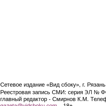
Сетевое издание «Вид сбоку», г. Рязан
ЭЛ № ФС
Реестровая запись СМИ: серия
главный редактор - Смирнов К.М. Телефо
gazeta@vidsboku.com
(link sends e-mail)
. 18+