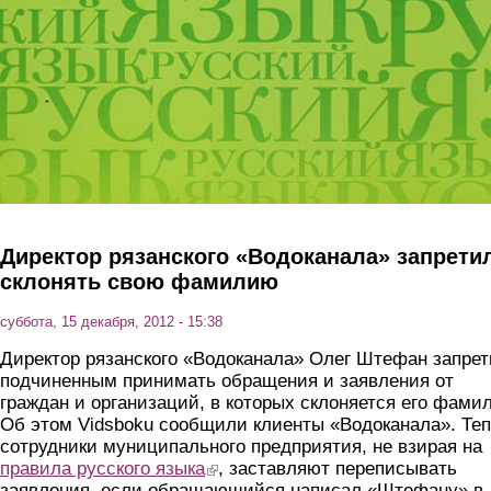
Директор рязанского «Водоканала» запрети
склонять свою фамилию
суббота, 15 декабря, 2012 - 15:38
Директор рязанского «Водоканала» Олег Штефан запре
подчиненным принимать обращения и заявления от
граждан и организаций, в которых склоняется его фами
Об этом Vidsboku сообщили клиенты «Водоканала». Те
сотрудники муниципального предприятия, не взирая на
правила русского языка
(link is external)
, заставляют переписывать
заявления, если обращающийся написал «Штефану» в