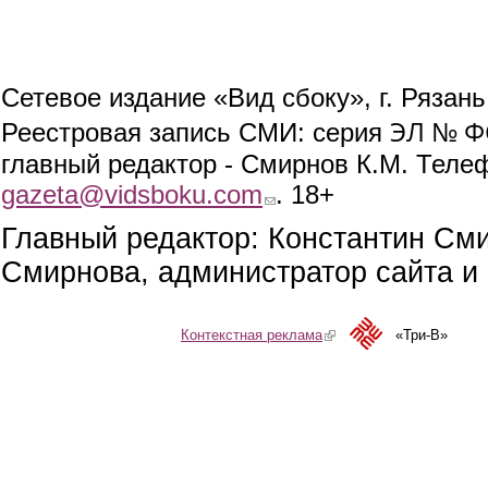
Сетевое издание «Вид сбоку», г. Рязан
ЭЛ № ФС
Реестровая запись СМИ: серия
главный редактор - Смирнов К.М. Телефо
gazeta@vidsboku.com
(link sends e-mail)
. 18+
Главный редактор: Константин См
Смирнова, администратор сайта и 
Контекстная реклама
(link is external)
«Три-В»