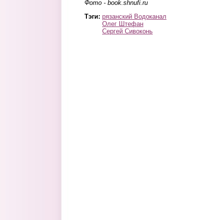
Фото - book.shnufi.ru
Тэги:
рязанский Водоканал
Олег Штефан
Сергей Сивоконь