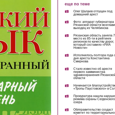
еще по теме
Олег Шалаев отпущен под
домашний арест
Фото: аппарат губернатора
Рязанской области возглав
выходец из Челябинска
Рязанская область заняла 7
место из 85-ти в рейтинге
регионов по качеству дорог,
который составило «РИА
Новости»
Исполнилось полтора года 
дня ареста Константина
Смирнова
Стало известно об аресте
первого замминистра
здравоохранения Рязанско
области
Начинается благоустройств
«Тропы Паустовского» в Со
Прокуратура нашла наруш
режима охраны Сегденского
озера
Облправительство создаст
комитет по территориально