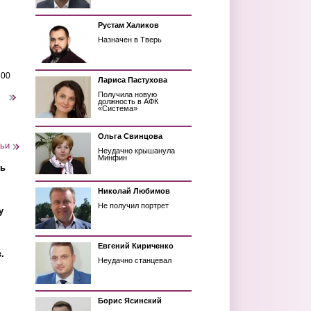
Рустам Халиков
Назначен в Тверь
200
Лариса Пастухова
Получила новую
следующая ›
должность в АФК
«Система»
Ольга Свинцова
тьи
Неудачно крышанула
Минфин
ть
Николай Любимов
Не получил портрет
у
Евгений Кириченко
.
Неудачно станцевал
Борис Ясинский