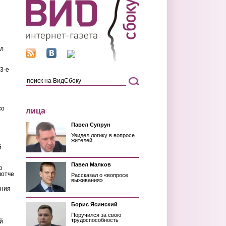
ил
3-е
со
лица
Павел Супрун
Увидел логику в вопросе
жителей
й
Павел Малков
о
лотче
Рассказал о «вопросе
выживания»
ения
Борис Ясинский
Поручился за свою
трудоспособность
й