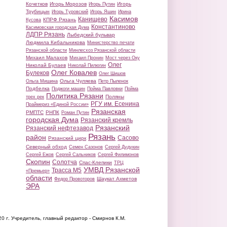
Кочетков
Игорь Морозов
Игорь
Игорь Путин
Трубицын
Игорь Туровский
Игорь Яшин
Ирина
Касимов
Канищево
КПРФ Рязань
Кусова
Константиново
Касимовская городская Дума
ЛДПР Рязань
Лыбедский бульвар
Людмила Кибальникова
Министерство печати
Рязанской области
Минлесхоз Рязанской области
Михаил Малахов
Михаил Пронин
Мост через Оку
Олег
Николай Булаев
Николай Пилюгин
Олег Ковалев
Булеков
Олег Шишов
Ольга Чуляева
Ольга Мишина
Петр Пыленок
Подбелка
Поджоги машин
Пойма Павловки
Пойма
Политика Рязани
Поляны
трех рек
РГУ им. Есенина
Праймериз «Единой России»
Рязанская
РМПТС
РНПК
Роман Путин
городская Дума
Рязанский кремль
Рязанский
Рязанский нефтезавод
Рязань
район
Сасово
Рязанский цирк
Северный обход
Семен Сазонов
Сергей Дудукин
Сергей Ежов
Сергей Сальников
Сергей Филимонов
Скопин
Солотча
Спас-Клепики
ТРЦ
УМВД Рязанской
Трасса М5
«Премьер»
области
Шаукат Ахметов
Федор Провоторов
ЭРА
20 г.
Учредитель, главный редактор - Смирнов К.М.