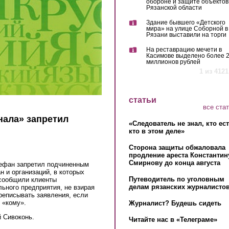
обороне и защите объектов
Рязанской области
Здание бывшего «Детского
мира» на улице Соборной в
Рязани выставили на торги
На реставрацию мечети в
Касимове выделено более 
миллионов рублей
1 из 4121
статьи
все ста
нала» запретил
«Следователь не знал, кто ес
кто в этом деле»
Сторона защиты обжаловала
продление ареста Константин
Смирнову до конца августа
тефан запретил подчиненным
н и организаций, в которых
Путеводитель по уголовным
 сообщили клиенты
делам рязанских журналистов
ьного предприятия, не взирая
реписывать заявления, если
 «кому».
Журналист? Будешь сидеть
 Сивоконь.
Читайте нас в «Телеграме»