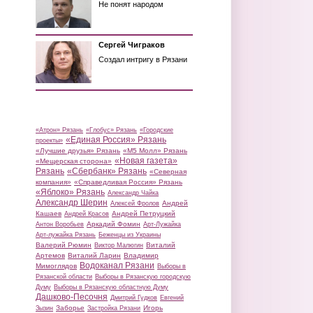
Не понят народом
Сергей Чиграков
Создал интригу в Рязани
«Атрон» Рязань
«Глобус» Рязань
«Городские
«Единая Россия» Рязань
проекты»
«Лучшие друзья» Рязань
«М5 Молл» Рязань
«Новая газета»
«Мещерская сторона»
Рязань
«Сбербанк» Рязань
«Северная
компания»
«Справедливая Россия» Рязань
«Яблоко» Рязань
Александр Чайка
Александр Шерин
Андрей
Алексей Фролов
Кашаев
Андрей Петруцкий
Андрей Красов
Аркадий Фомин
Антон Воробьев
Арт-Лужайка
Арт-лужайка Рязань
Беженцы из Украины
Валерий Рюмин
Виталий
Виктор Малюгин
Артемов
Виталий Ларин
Владимир
Водоканал Рязани
Мимоглядов
Выборы в
Рязанской области
Выборы в Рязанскую городскую
Думу
Выборы в Рязанскую областную Думу
Дашково-Песочня
Дмитрий Гудков
Евгений
Заборье
Игорь
Зызин
Застройка Рязани