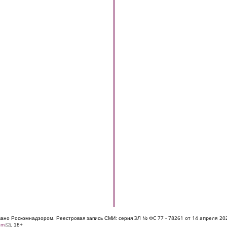
ЭЛ № ФС 77 - 7826
1 от 14 апреля 20
овано Роскомнадзором. Реестровая запись СМИ: серия
(link sends e-mail)
om
. 18+