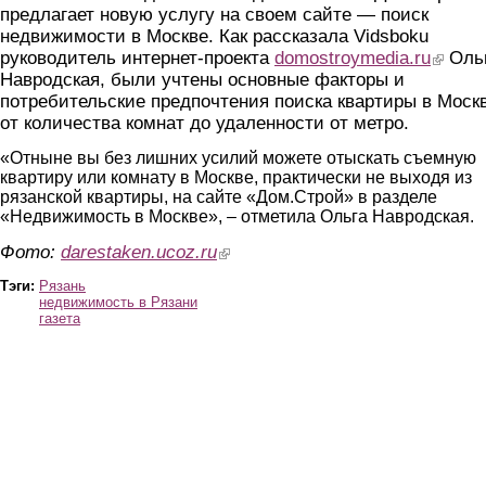
предлагает новую услугу на своем сайте — поиск
недвижимости в Москве. Как рассказала Vidsboku
руководитель интернет-проекта
domostroymedia.ru
(link is 
Оль
Навродская, были учтены основные факторы и
потребительские предпочтения поиска квартиры в Моск
от количества комнат до удаленности от метро.
«Отныне вы без лишних усилий можете отыскать съемную
квартиру или комнату в Москве, практически не выходя из
рязанской квартиры, на сайте «Дом.Строй» в разделе
«Недвижимость в Москве», – отметила Ольга Навродская.
Фото:
darestaken.ucoz.ru
(link is external)
Тэги:
Рязань
недвижимость в Рязани
газета