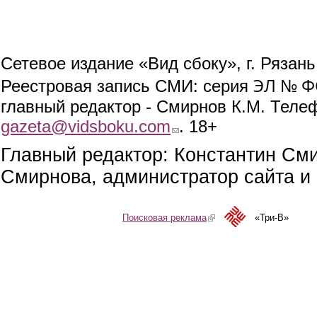
Сетевое издание «Вид сбоку», г. Рязан
ЭЛ № ФС
Реестровая запись СМИ: серия
главный редактор - Смирнов К.М. Телефо
gazeta@vidsboku.com
(link sends e-mail)
. 18+
Главный редактор: Константин См
Смирнова, администратор сайта и 
Поисковая реклама
(link is external)
«Три-В»