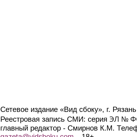
Сетевое издание «Вид сбоку», г. Рязан
ЭЛ № ФС
Реестровая запись СМИ: серия
главный редактор - Смирнов К.М. Телефо
gazeta@vidsboku.com
(link sends e-mail)
. 18+