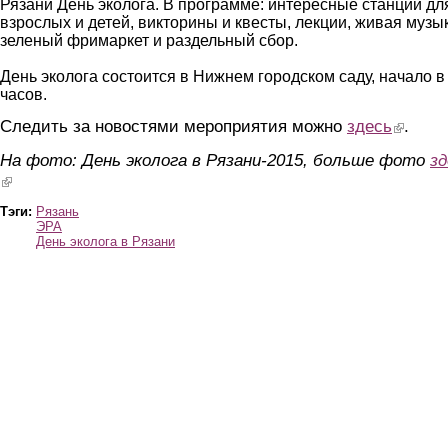
Рязани День эколога. В программе: интересные станции дл
взрослых и детей, викторины и квесты, лекции, живая музы
зеленый фримаркет и раздельный сбор.
День эколога состоится в Нижнем городском саду, начало в
часов.
Следить за новостями мероприятия можно
здесь
(link is e
.
На фото: День эколога в Рязани-2015, больше фото
зд
(link is external)
Тэги:
Рязань
ЭРА
День эколога в Рязани