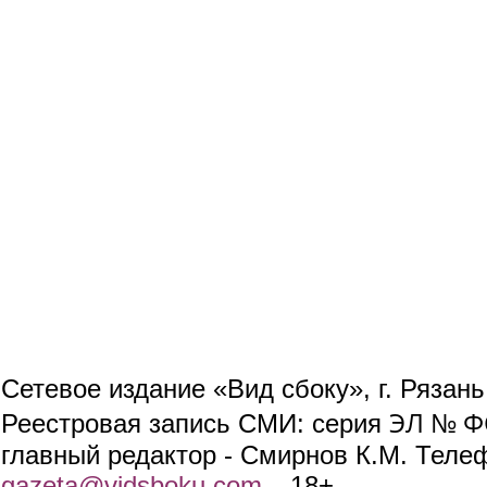
Сетевое издание «Вид сбоку», г. Рязан
ЭЛ № ФС
Реестровая запись СМИ: серия
главный редактор - Смирнов К.М. Телефо
gazeta@vidsboku.com
(link sends e-mail)
. 18+