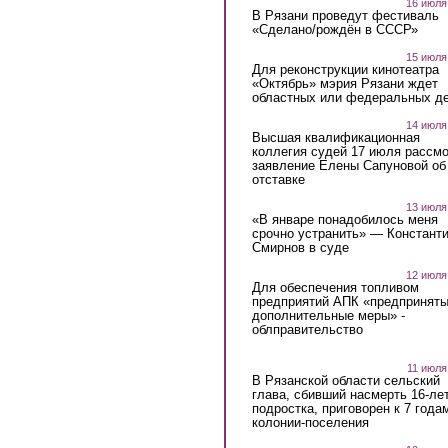
16 июля
В Рязани проведут фестиваль
«Сделано/рождён в СССР»
15 июля
Для реконструкции кинотеатра
«Октябрь» мэрия Рязани ждет
областных или федеральных де
14 июля
Высшая квалификационная
коллегия судей 17 июля рассмо
заявление Елены Сапуновой об
отставке
13 июля
«В январе понадобилось меня
срочно устранить» — Констант
Смирнов в суде
12 июля
Для обеспечения топливом
предприятий АПК «предпринят
дополнительные меры» -
облправительство
11 июля
В Рязанской области сельский
глава, сбивший насмерть 16-ле
подростка, приговорен к 7 года
колонии-поселения