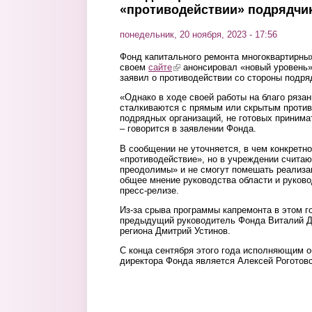
«противодействии» подрядчи
понедельник, 20 ноября, 2023 - 17:56
Фонд капитального ремонта многоквартирны
своем
сайте
(link is external)
анонсировал «новый уровень» 
заявил о противодействии со стороны подря
«Однако в ходе своей работы на благо ряза
сталкиваются с прямым или скрытым против
подрядных организаций, не готовых принима
– говорится в заявлении Фонда.
В сообщении не уточняется, в чем конкретн
«противодействие», но в учреждении считаю
преодолимы» и не смогут помешать реализа
общее мнение руководства области и руково
пресс-релизе.
Из-за срыва программы капремонта в этом г
предыдущий руководитель Фонда Виталий Д
региона Дмитрий Устинов.
С конца сентября этого года исполняющим о
директора Фонда является Алексей Роготовс