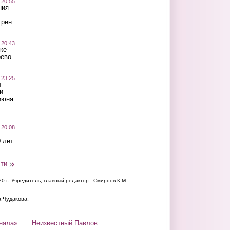
 20:55
ния
трен
 20:43
ке
оево
 23:25
ы
и
июня
 20:08
 лет
сти
20 г.
Учредитель, главный редактор - Смирнов К.М.
а Чудакова.
нала»
Неизвестный Павлов