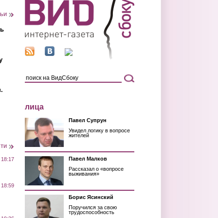
тьи
ть
у
.
лица
Павел Супрун
Увидел логику в вопросе
жителей
сти
Павел Малков
 18:17
Рассказал о «вопросе
выживания»
 18:59
Борис Ясинский
Поручился за свою
трудоспособность