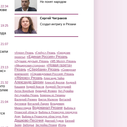
Не понят народом
 22:34
мове
Сергей Чиграков
Создал интригу в Рязани
 19:25
вода
 21:07
осили
«Атрон» Рязань
«Глобус» Рязань
«Городские
«Единая Россия» Рязань
проекты»
«Лучшие друзья» Рязань
«М5 Молл» Рязань
«Новая газета»
«Мещерская сторона»
 23:13
Рязань
«Сбербанк» Рязань
«Северная
нс»
компания»
«Справедливая Россия» Рязань
«Яблоко» Рязань
Александр Чайка
Александр Шерин
 21:32
Андрей
Алексей Фролов
что
Кашаев
Андрей Петруцкий
Андрей Красов
более
Аркадий Фомин
Антон Воробьев
Арт-Лужайка
Арт-лужайка Рязань
Беженцы из Украины
Валерий Рюмин
Виталий
Виктор Малюгин
 21:04
Артемов
Виталий Ларин
Владимир
Водоканал Рязани
Мимоглядов
Выборы в
Рязанской области
Выборы в Рязанскую городскую
тся
Думу
Выборы в Рязанскую областную Думу
Дашково-Песочня
Дмитрий Гудков
Евгений
Заборье
Игорь
Зызин
Застройка Рязани