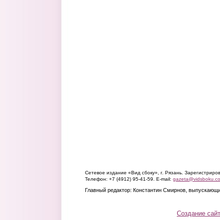
Сетевое издание «Вид сбоку», г. Рязань. Зарегистрир
Телефон: +7 (4912) 95-41-59. E-mail:
gazeta@vidsboku.c
Главный редактор: Константин Смирнов, выпускающи
Создание сай