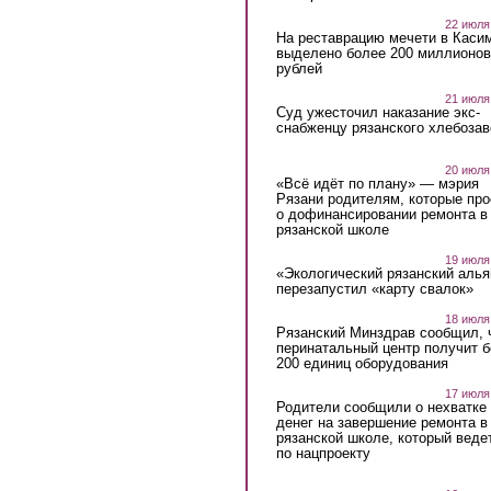
22 июля
На реставрацию мечети в Каси
выделено более 200 миллионов
рублей
21 июля
Суд ужесточил наказание экс-
снабженцу рязанского хлебоза
20 июля
«Всё идёт по плану» — мэрия
Рязани родителям, которые пр
о дофинансировании ремонта в
рязанской школе
19 июля
«Экологический рязанский алья
перезапустил «карту свалок»
18 июля
Рязанский Минздрав сообщил, 
перинатальный центр получит 
200 единиц оборудования
17 июля
Родители сообщили о нехватке
денег на завершение ремонта в
рязанской школе, который веде
по нацпроекту