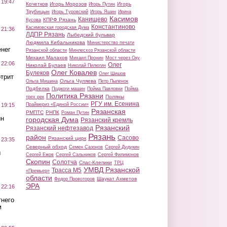
 19:47
Кочетков
Игорь Морозов
Игорь
Игорь Путин
Трубицын
Игорь Туровский
Игорь Яшин
Ирина
Касимов
Канищево
КПРФ Рязань
Кусова
Константиново
Касимовская городская Дума
 21:36
ЛДПР Рязань
Лыбедский бульвар
Людмила Кибальникова
Министерство печати
нег
Рязанской области
Минлесхоз Рязанской области
Михаил Малахов
Михаил Пронин
Мост через Оку
 22:06
Олег
Николай Булаев
Николай Пилюгин
Олег Ковалев
Булеков
Олег Шишов
трит
Ольга Чуляева
Ольга Мишина
Петр Пыленок
Подбелка
Поджоги машин
Пойма Павловки
Пойма
Политика Рязани
Поляны
трех рек
РГУ им. Есенина
Праймериз «Единой России»
 19:15
Рязанская
РМПТС
РНПК
Роман Путин
ин
городская Дума
Рязанский кремль
Рязанский
Рязанский нефтезавод
Рязань
район
Сасово
Рязанский цирк
 23:35
Северный обход
Семен Сазонов
Сергей Дудукин
ы
Сергей Ежов
Сергей Сальников
Сергей Филимонов
Скопин
Солотча
Спас-Клепики
ТРЦ
УМВД Рязанской
Трасса М5
«Премьер»
области
Шаукат Ахметов
Федор Провоторов
ЭРА
 22:16
тнего
м