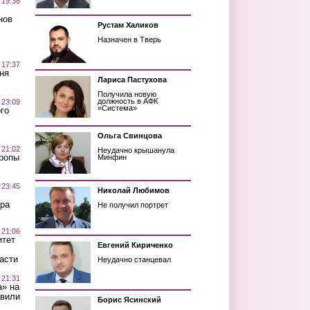
 19:36
нов
Рустам Халиков
Назначен в Тверь
 17:37
ня
Лариса Пастухова
Получила новую
должность в АФК
 23:09
«Система»
го
Ольга Свинцова
 21:02
Неудачно крышанула
Тропы
Минфин
 23:45
Николай Любимов
ра
Не получил портрет
 21:06
итет
Евгений Кириченко
асти
Неудачно станцевал
 21:31
а» на
авили
Борис Ясинский