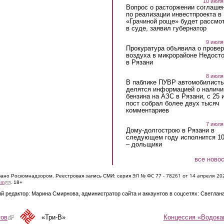
10 июля
Вопрос о расторжении соглаше
по реализации инвестпроекта в
«Грачиной роще» будет рассмо
в суде, заявил губернатор
9 июля
Прокуратура объявила о провер
воздуха в микрорайоне Недост
в Рязани
8 июля
В паблике ПУВР автомобилист
делятся информацией о наличи
бензина на АЗС в Рязани, с 25 
пост собрал более двух тысяч
комментариев
7 июля
Дому-долгострою в Рязани в
следующем году исполнится 10
– дольщики
все ново
ЭЛ № ФС 77 - 7826
1 от 14 апреля 20
овано Роскомнадзором. Реестровая запись СМИ: серия
(link sends e-mail)
om
. 18+
й редактор: Марина Смирнова, администратор сайта и аккаунтов в соцсетях: Светлан
Концессия «Водока
тов
(link is external)
«Три-В»