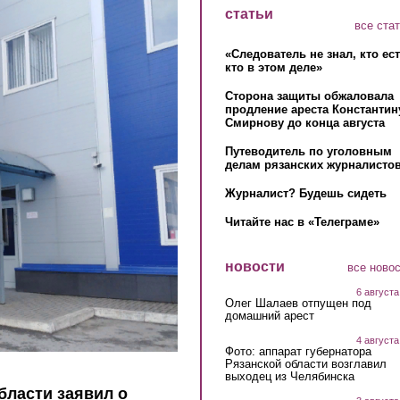
статьи
все ста
«Следователь не знал, кто ес
кто в этом деле»
Сторона защиты обжаловала
продление ареста Константин
Смирнову до конца августа
Путеводитель по уголовным
делам рязанских журналистов
Журналист? Будешь сидеть
Читайте нас в «Телеграме»
новости
все ново
6 августа
Олег Шалаев отпущен под
домашний арест
4 августа
Фото: аппарат губернатора
Рязанской области возглавил
выходец из Челябинска
бласти заявил о