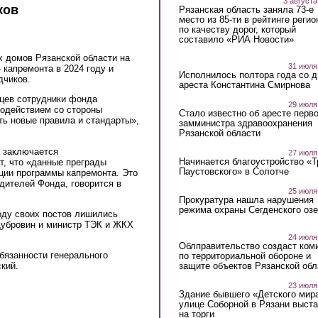
3 августа
ков
Рязанская область заняла 73-е
место из 85-ти в рейтинге регио
по качеству дорог, который
составило «РИА Новости»
х домов Рязанской области на
31 июля
капремонта в 2024 году и
Исполнилось полтора года со д
дчиков.
ареста Константина Смирнова
нцев сотрудники фонда
29 июля
одействием со стороны
Стало известно об аресте перво
ть новые правила и стандарты»,
замминистра здравоохранения
Рязанской области
о заключается
27 июля
Начинается благоустройство «
т, что «данные преграды
Паустовского» в Солотче
ции программы капремонта. Это
дителей Фонда, говорится в
25 июля
Прокуратура нашла нарушения
режима охраны Сегденского озе
оду своих постов лишились
убровин и министр ТЭК и ЖКХ
24 июля
Облправительство создаст ком
бязанности генерального
по территориальной обороне и
защите объектов Рязанской обл
кий.
23 июля
Здание бывшего «Детского мир
улице Соборной в Рязани выст
на торги