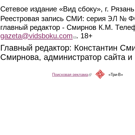
Сетевое издание «Вид сбоку», г. Рязан
ЭЛ № ФС
Реестровая запись СМИ: серия
главный редактор - Смирнов К.М. Телефо
gazeta@vidsboku.com
(link sends e-mail)
. 18+
Главный редактор: Константин См
Смирнова, администратор сайта и 
Поисковая реклама
(link is external)
«Три-В»