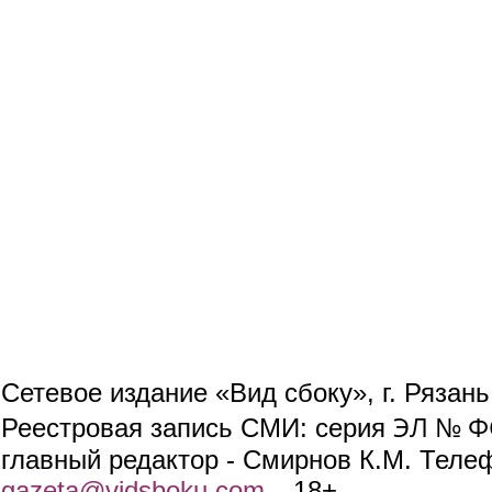
Сетевое издание «Вид сбоку», г. Рязан
ЭЛ № ФС
Реестровая запись СМИ: серия
главный редактор - Смирнов К.М. Телефо
gazeta@vidsboku.com
(link sends e-mail)
. 18+