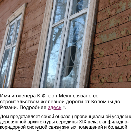
1.jpg
Имя инженера К.Ф. фон Мекк связано со
строительством железной дороги от Коломны до
Рязани. Подробнее
здесь
(link is external)
.
Дом представляет собой образец провинциальной усадебн
деревянной архитектуры середины XIX века с анфиладно-
коридорной системой связи жилых помещений и большой