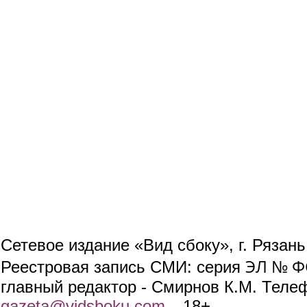
Сетевое издание «Вид сбоку», г. Рязан
ЭЛ № ФС
Реестровая запись СМИ: серия
главный редактор - Смирнов К.М. Телефо
gazeta@vidsboku.com
(link sends e-mail)
. 18+