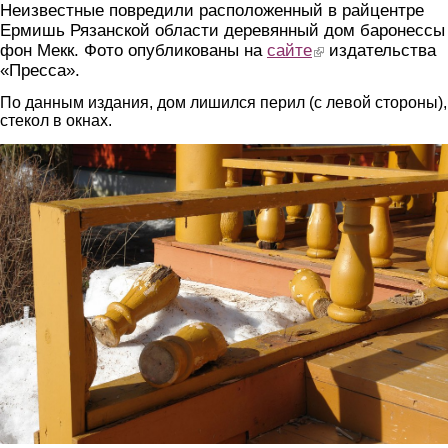
Неизвестные повредили расположенный в райцентре
Ермишь Рязанской области деревянный дом баронессы
фон Мекк. Фото опубликованы на
сайте
(link is external)
издательства
«Пресса».
По данным издания, дом лишился перил (с левой стороны),
стекол в окнах.
2.jpg