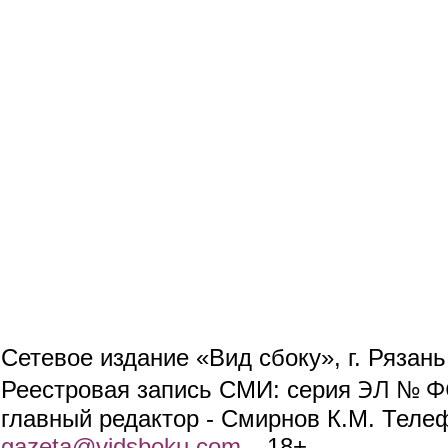
Сетевое издание «Вид сбоку», г. Рязан
ЭЛ № ФС
Реестровая запись СМИ: серия
главный редактор - Смирнов К.М. Телефо
gazeta@vidsboku.com
(link sends e-mail)
. 18+