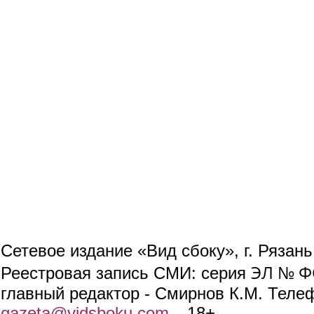
Сетевое издание «Вид сбоку», г. Рязан
ЭЛ № ФС
Реестровая запись СМИ: серия
главный редактор - Смирнов К.М. Телефо
gazeta@vidsboku.com
(link sends e-mail)
. 18+