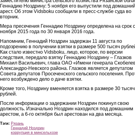
заместителю министра сельского хозяйства Рязанской обла
Геннадию Ноздрину: 5 ноября его выпустили под домашни
арест. Об этом Vidsboku сообщили в пресс-службе суда во
вторник.
Мера пресечения Геннадию Ноздрину определена на срок с
ноября 2015 года по 30 января 2016 года.
Напомним, Геннадий Ноздрин задержан 11 августа по
подозрению в получении взятки в размере 500 тысяч рубле
Как стало известно Vidsboku, лицо, которое, по версии
следствия, передало взятку Геннадию Ноздрину – Глазков
Михаил Васильевич, глава ОАО «Имени генерала Скобеле
Александро-Невского района. Глазков является депутатом
Совета депутатов Просеченского сельского поселения. Про
него возбуждено дело о даче взятки.
Кроме того, Ноздрину вменяется взятка в размере 30 тысяч
рублей.
После информации о задержании Ноздрин покинул свою
должность. Изначально Ноздрин находился под домашним
арестом, а 6-го октября был арестован на два месяца.
Тэги:
Рязань
Геннадий Ноздрин
коррупция в минсельхозе