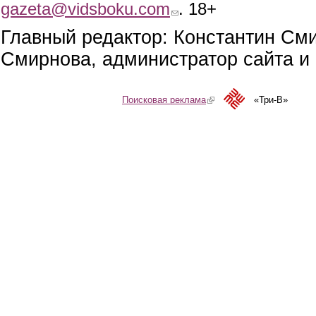
gazeta@vidsboku.com
(link sends e-mail)
. 18+
Главный редактор: Константин См
Смирнова, администратор сайта и 
Поисковая реклама
(link is external)
«Три-В»