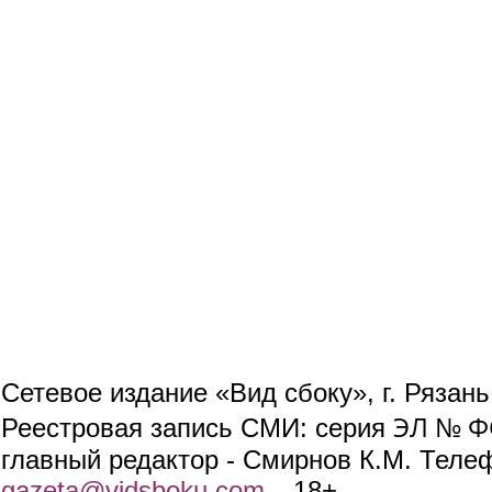
Сетевое издание «Вид сбоку», г. Рязан
ЭЛ № ФС
Реестровая запись СМИ: серия
главный редактор - Смирнов К.М. Телефо
gazeta@vidsboku.com
(link sends e-mail)
. 18+