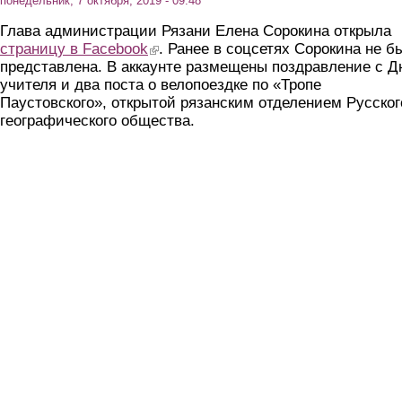
понедельник, 7 октября, 2019 - 09:48
Глава администрации Рязани Елена Сорокина открыла
страницу в Facebook
(link is external)
. Ранее в соцсетях Сорокина не б
представлена. В аккаунте размещены поздравление с Д
учителя и два поста о велопоездке по «Тропе
Паустовского», открытой рязанским отделением Русског
географического общества.