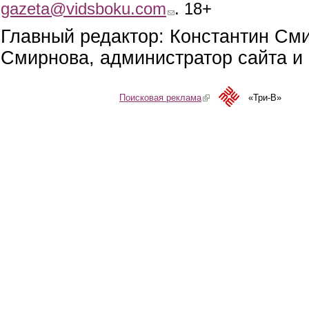
gazeta@vidsboku.com
(link sends e-mail)
. 18+
Главный редактор: Константин См
Смирнова, администратор сайта и 
Поисковая реклама
(link is external)
«Три-В»