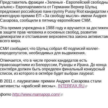
Представитель фракции
Зеленые - Европейский свободн
«
альянс
Европарламента от Германии Вернер Шульц
»
предложил российскую панк-группу Pussy Riot кандидатом 
ежегодную премию ЕП
За свободу мысли
имени Андрея
«
»
Сахарова, сообщили в пятницу европейские СМИ.
Эта премия учреждена в 1988 году и вручается за достиже
в защите прав человека и основных свобод, развитие
демократии и отстаивание верховенства закона активистам
всего мира.
СМИ сообщают, что Шульц собрал 40 подписей коллег-
евродепутатов, необходимых для выдвижения.
Отмечается, что в числе прочих кандидатов есть
правозащитники из Белоруссии, Руанды и Ирана. До конца
сентября должен быть определен финальный конкурсный
список, из которого в октябре будет выбран лауреат.
В 2011 г. лауреатами премии Андрея Сахарова стали
активисты
арабской весны
.
INTERFAX.RU
(link is external)
«
»
фото
http://www.mamapop.com/
(link is external)