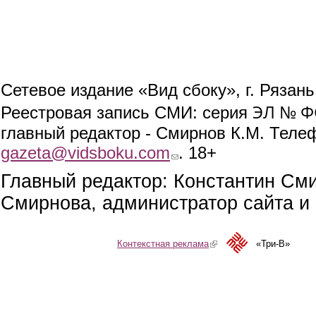
Сетевое издание «Вид сбоку», г. Рязан
ЭЛ № ФС
Реестровая запись СМИ: серия
главный редактор - Смирнов К.М. Телефо
gazeta@vidsboku.com
(link sends e-mail)
. 18+
Главный редактор: Константин См
Смирнова, администратор сайта и 
Контекстная реклама
(link is external)
«Три-В»