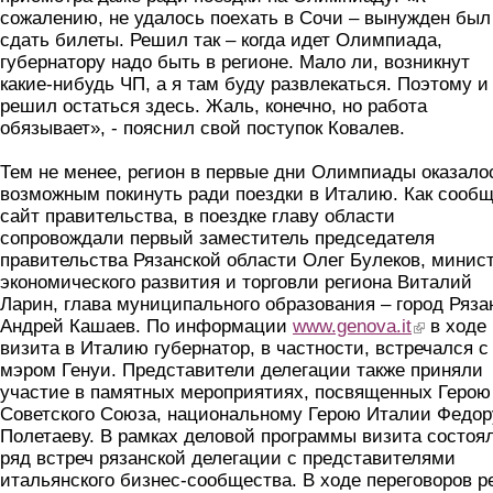
сожалению, не удалось поехать в Сочи – вынужден был
сдать билеты. Решил так – когда идет Олимпиада,
губернатору надо быть в регионе. Мало ли, возникнут
какие-нибудь ЧП, а я там буду развлекаться. Поэтому и
решил остаться здесь. Жаль, конечно, но работа
обязывает», - пояснил свой поступок Ковалев.
Тем не менее, регион в первые дни Олимпиады оказало
возможным покинуть ради поездки в Италию. Как сообщ
сайт правительства, в поездке главу области
сопровождали первый заместитель председателя
правительства Рязанской области Олег Булеков, минис
экономического развития и торговли региона Виталий
Ларин, глава муниципального образования – город Ряза
Андрей Кашаев. По информации
www.genova.it
(link is exter
в ходе
визита в Италию губернатор, в частности, встречался с
мэром Генуи. Представители делегации также приняли
участие в памятных мероприятиях, посвященных Герою
Советского Союза, национальному Герою Италии Федор
Полетаеву. В рамках деловой программы визита состоя
ряд встреч рязанской делегации с представителями
итальянского бизнес-сообщества. В ходе переговоров р