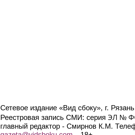
Сетевое издание «Вид сбоку», г. Рязан
ЭЛ № ФС
Реестровая запись СМИ: серия
главный редактор - Смирнов К.М. Телефо
gazeta@vidsboku.com
(link sends e-mail)
. 18+