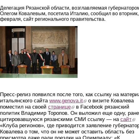
Делегация Рязанской области, возглавляемая губернаторо
Олегом Ковалевым, посетила Италию, сообщил во вторник,
февраля, сайт регионального правительства.
genuya2.jpg
Пресс-релиз появился после того, как ссылку на матери
итальянского сайта
www.genova.it
(link is external)
о визите Ковалева
поместил на своей
странице
(link is external)
в Facebook рязанский
политик Владимир Торопов. Он выложил еще одну, ран
цитировавшуюся рязанскими СМИ ссылку — на
сайт
(lin
«Клуба регионов», где приводится заявление губернато
Ковалева о том, что он не может оставить область без
присмотра даже ради поездки на Олимпиаду: «К