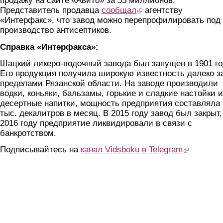
продажу на сайте «Авито» за 55 миллионов.
Представитель продавца
сообщал
(link is external)
агентству
«Интерфакс», что завод можно перепрофилировать под
производство антисептиков.
Справка «Интерфакса»:
Шацкий ликеро-водочный завода был запущен в 1901 го
Его продукция получила широкую известность далеко з
пределами Рязанской области. На заводе производили
водки, коньяки, бальзамы, горькие и сладкие настойки и
десертные напитки, мощность предприятия составляла 
тыс. декалитров в месяц. В 2015 году завод был закрыт,
2016 году предприятие ликвидировали в связи с
банкротством.
Подписывайтесь на
канал Vidsboku в Telegram
(link is extern