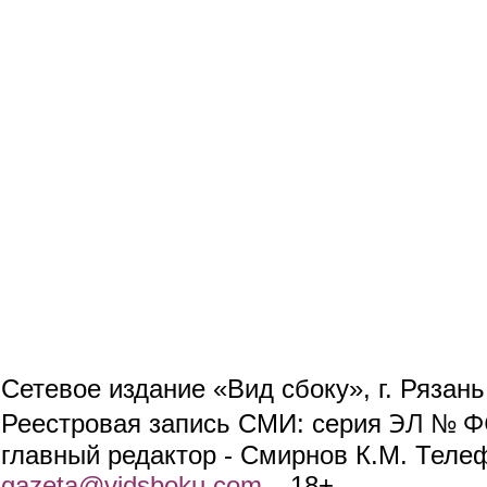
Сетевое издание «Вид сбоку», г. Рязан
ЭЛ № ФС
Реестровая запись СМИ: серия
главный редактор - Смирнов К.М. Телефо
gazeta@vidsboku.com
(link sends e-mail)
. 18+