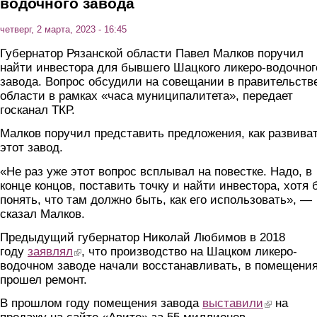
водочного завода
четверг, 2 марта, 2023 - 16:45
Губернатор Рязанской области Павел Малков поручил
найти инвестора для бывшего Шацкого ликеро-водочног
завода. Вопрос обсудили на совещании в правительств
области в рамках «часа муниципалитета», передает
госканал ТКР.
Малков поручил представить предложения, как развива
этот завод.
«Не раз уже этот вопрос всплывал на повестке. Надо, в
конце концов, поставить точку и найти инвестора, хотя 
понять, что там должно быть, как его использовать», —
сказал Малков.
Предыдущий губернатор Николай Любимов в 2018
году
заявлял
(link is external)
, что производство на Шацком ликеро-
водочном заводе начали восстанавливать, в помещени
прошел ремонт.
В прошлом году помещения завода
выставили
(link is exter
на