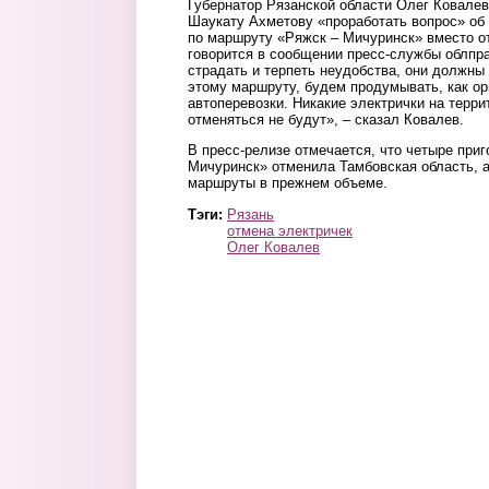
Губернатор Рязанской области Олег Ковале
Шаукату Ахметову «проработать вопрос» об 
по маршруту «Ряжск – Мичуринск» вместо о
говорится в сообщении пресс-службы облпр
страдать и терпеть неудобства, они должны
этому маршруту, будем продумывать, как о
автоперевозки. Никакие электрички на терри
отменяться не будут», – сказал Ковалев.
В пресс-релизе отмечается, что четыре при
Мичуринск» отменила Тамбовская область, а
маршруты в прежнем объеме.
Тэги:
Рязань
отмена электричек
Олег Ковалев