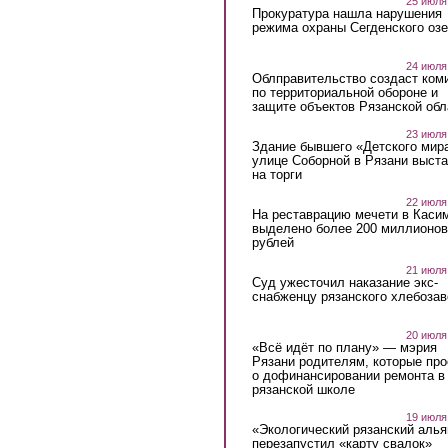
25 июля
Прокуратура нашла нарушения
режима охраны Сегденского озе
24 июля
Облправительство создаст ком
по территориальной обороне и
защите объектов Рязанской обл
23 июля
Здание бывшего «Детского мир
улице Соборной в Рязани выст
на торги
22 июля
На реставрацию мечети в Каси
выделено более 200 миллионов
рублей
21 июля
Суд ужесточил наказание экс-
снабженцу рязанского хлебоза
20 июля
«Всё идёт по плану» — мэрия
Рязани родителям, которые пр
о дофинансировании ремонта в
рязанской школе
19 июля
«Экологический рязанский алья
перезапустил «карту свалок»