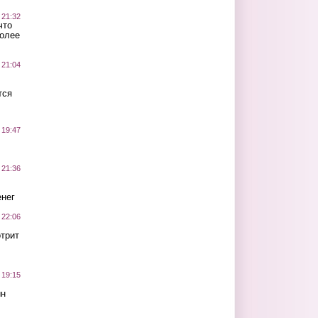
 21:32
что
более
 21:04
тся
 19:47
 21:36
нег
 22:06
трит
 19:15
ин