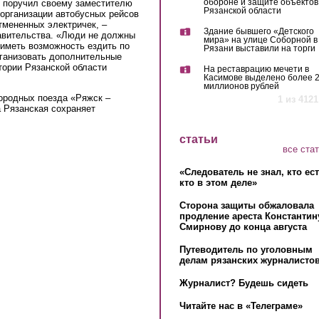
обороне и защите объектов
в поручил своему заместителю
Рязанской области
организации автобусных рейсов
тмененных электричек, –
Здание бывшего «Детского
авительства. «Люди не должны
мира» на улице Соборной в
 иметь возможность ездить по
Рязани выставили на торги
рганизовать дополнительные
тории Рязанской области
На реставрацию мечети в
Касимове выделено более 
миллионов рублей
городных поезда «Ряжск –
1 из 4121
 Рязанская сохраняет
статьи
все ста
«Следователь не знал, кто ес
кто в этом деле»
Сторона защиты обжаловала
продление ареста Константин
Смирнову до конца августа
Путеводитель по уголовным
делам рязанских журналистов
Журналист? Будешь сидеть
Читайте нас в «Телеграме»