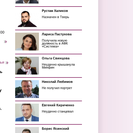
Рустам Халиков
Назначен в Тверь
200
Лариса Пастухова
Получила новую
следующая ›
должность в АФК
«Система»
Ольга Свинцова
тьи
Неудачно крышанула
Минфин
ть
Николай Любимов
Не получил портрет
у
Евгений Кириченко
.
Неудачно станцевал
Борис Ясинский