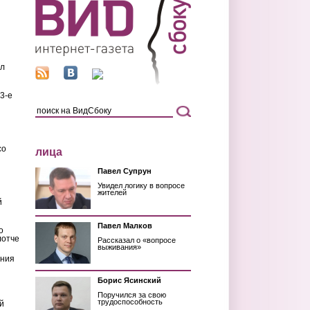
ил
3-е
со
лица
Павел Супрун
Увидел логику в вопросе
жителей
й
Павел Малков
о
лотче
Рассказал о «вопросе
выживания»
ения
Борис Ясинский
Поручился за свою
трудоспособность
й