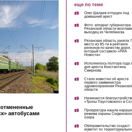
еще по теме
Олег Шалаев отпущен под
домашний арест
Фото: аппарат губернатора
Рязанской области возглав
выходец из Челябинска
Рязанская область заняла 7
место из 85-ти в рейтинге
регионов по качеству дорог,
который составило «РИА
Новости»
Исполнилось полтора года 
дня ареста Константина
Смирнова
Стало известно об аресте
первого замминистра
здравоохранения Рязанско
области
Начинается благоустройств
«Тропы Паустовского» в Со
 отмененные
Прокуратура нашла наруш
ск» автобусами
режима охраны Сегденского
озера
Облправительство создаст
комитет по территориально