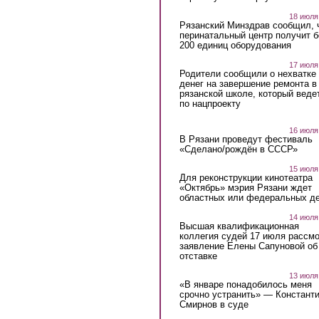
18 июля
Рязанский Минздрав сообщил, 
перинатальный центр получит 
200 единиц оборудования
17 июля
Родители сообщили о нехватке
денег на завершение ремонта в
рязанской школе, который веде
по нацпроекту
16 июля
В Рязани проведут фестиваль
«Сделано/рождён в СССР»
15 июля
Для реконструкции кинотеатра
«Октябрь» мэрия Рязани ждет
областных или федеральных де
14 июля
Высшая квалификационная
коллегия судей 17 июля рассмо
заявление Елены Сапуновой об
отставке
13 июля
«В январе понадобилось меня
срочно устранить» — Констант
Смирнов в суде