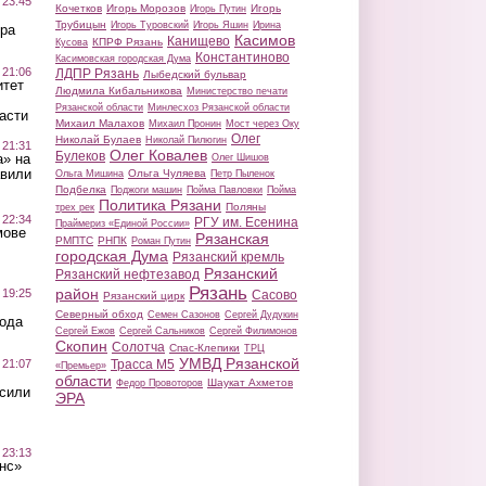
 23:45
Кочетков
Игорь Морозов
Игорь
Игорь Путин
Трубицын
Игорь Туровский
Игорь Яшин
Ирина
ра
Касимов
Канищево
КПРФ Рязань
Кусова
Константиново
Касимовская городская Дума
 21:06
ЛДПР Рязань
Лыбедский бульвар
итет
Людмила Кибальникова
Министерство печати
Рязанской области
Минлесхоз Рязанской области
асти
Михаил Малахов
Михаил Пронин
Мост через Оку
Олег
Николай Булаев
Николай Пилюгин
 21:31
Олег Ковалев
Булеков
а» на
Олег Шишов
авили
Ольга Чуляева
Ольга Мишина
Петр Пыленок
Подбелка
Поджоги машин
Пойма Павловки
Пойма
Политика Рязани
Поляны
трех рек
 22:34
РГУ им. Есенина
Праймериз «Единой России»
мове
Рязанская
РМПТС
РНПК
Роман Путин
городская Дума
Рязанский кремль
Рязанский
Рязанский нефтезавод
Рязань
район
 19:25
Сасово
Рязанский цирк
Северный обход
Семен Сазонов
Сергей Дудукин
вода
Сергей Ежов
Сергей Сальников
Сергей Филимонов
Скопин
Солотча
Спас-Клепики
ТРЦ
УМВД Рязанской
 21:07
Трасса М5
«Премьер»
области
Шаукат Ахметов
Федор Провоторов
осили
ЭРА
 23:13
нс»