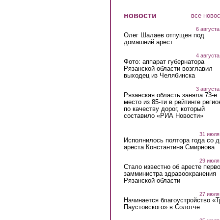
новости
все ново
6 августа
Олег Шалаев отпущен под
домашний арест
4 августа
Фото: аппарат губернатора
Рязанской области возглавил
выходец из Челябинска
3 августа
Рязанская область заняла 73-е
место из 85-ти в рейтинге регио
по качеству дорог, который
составило «РИА Новости»
31 июля
Исполнилось полтора года со д
ареста Константина Смирнова
29 июля
Стало известно об аресте перво
замминистра здравоохранения
Рязанской области
27 июля
Начинается благоустройство «
Паустовского» в Солотче