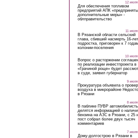
12 июля
Для обеспечения топливом
предприятий АПК «предпринят
дополнительные меры» -
облправительство
11 июля
В Рязанской области сельский
глава, сбивший насмерть 16-ле
подростка, приговорен к 7 года
колонии-поселения
10 июля
Вопрос о расторжении соглаше
по реализации инвестпроекта в
«Грачиной роще» будет рассмо
в суде, заявил губернатор
9 июля
Прокуратура объявила о провер
воздуха в микрорайоне Недост
в Рязани
8 июля
В паблике ПУВР автомобилист
делятся информацией о наличи
бензина на АЗС в Рязани, с 25 
пост собрал более двух тысяч
комментариев
7 июля
Дому-долгострою в Рязани в