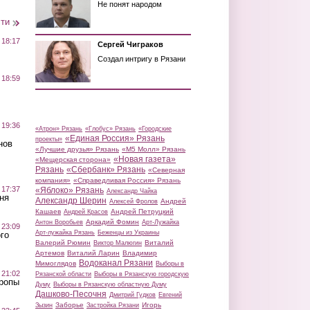
Не понят народом
сти
 18:17
Сергей Чиграков
Создал интригу в Рязани
 18:59
 19:36
«Атрон» Рязань
«Глобус» Рязань
«Городские
«Единая Россия» Рязань
проекты»
нов
«Лучшие друзья» Рязань
«М5 Молл» Рязань
«Новая газета»
«Мещерская сторона»
Рязань
«Сбербанк» Рязань
«Северная
компания»
«Справедливая Россия» Рязань
 17:37
«Яблоко» Рязань
Александр Чайка
ня
Александр Шерин
Андрей
Алексей Фролов
Кашаев
Андрей Петруцкий
Андрей Красов
Аркадий Фомин
Антон Воробьев
Арт-Лужайка
 23:09
Арт-лужайка Рязань
Беженцы из Украины
го
Валерий Рюмин
Виталий
Виктор Малюгин
Артемов
Виталий Ларин
Владимир
Водоканал Рязани
Мимоглядов
Выборы в
 21:02
Рязанской области
Выборы в Рязанскую городскую
Тропы
Думу
Выборы в Рязанскую областную Думу
Дашково-Песочня
Дмитрий Гудков
Евгений
Заборье
Игорь
Зызин
Застройка Рязани