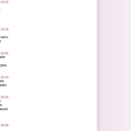
 23:35
ы
 22:16
тнего
м
 20:55
ния
трен
 20:43
ке
оево
 23:25
ы
и
июня
 20:08