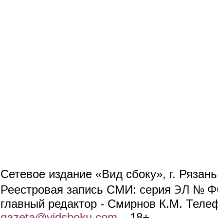
Сетевое издание «Вид сбоку», г. Рязан
ЭЛ № ФС
Реестровая запись СМИ: серия
главный редактор - Смирнов К.М. Телефо
gazeta@vidsboku.com
(link sends e-mail)
. 18+