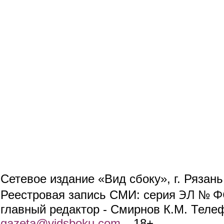
Сетевое издание «Вид сбоку», г. Рязан
ЭЛ № ФС
Реестровая запись СМИ: серия
главный редактор - Смирнов К.М. Телефо
gazeta@vidsboku.com
(link sends e-mail)
. 18+