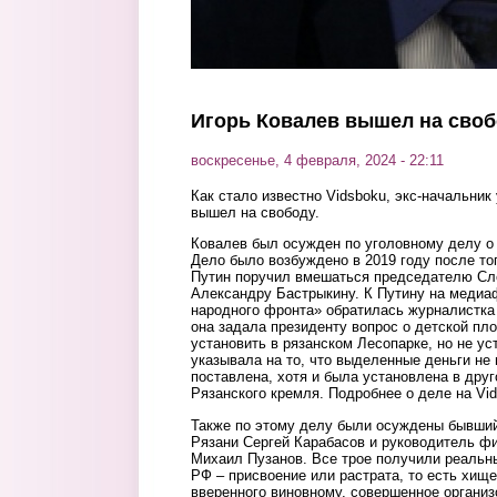
Игорь Ковалев вышел на сво
воскресенье, 4 февраля, 2024 - 22:11
Как стало известно Vidsboku, экс-начальни
вышел на свободу.
Ковалев был осужден по уголовному делу о
Дело было возбуждено в 2019 году после то
Путин поручил вмешаться председателю Сл
Александру Бастрыкину. К Путину на меди
народного фронта» обратилась журналистка
она задала президенту вопрос о детской п
установить в рязанском Лесопарке, но не у
указывала на то, что выделенные деньги не
поставлена, хотя и была установлена в друг
Рязанского кремля. Подробнее о деле на Vi
Также по этому делу были осуждены бывший
Рязани Сергей Карабасов и руководитель 
Михаил Пузанов. Все трое получили реальные
РФ – присвоение или растрата, то есть хищ
вверенного виновному, совершенное организ