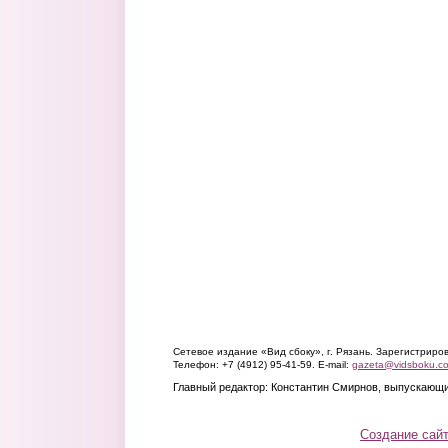
Сетевое издание «Вид сбоку», г. Рязань. Зарегистрир
Телефон: +7 (4912) 95-41-59. E-mail:
gazeta@vidsboku.c
Главный редактор: Константин Смирнов, выпускающи
Создание сай