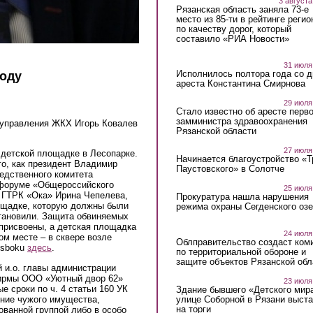
3 августа
Рязанская область заняла 73-е
место из 85-ти в рейтинге регио
по качеству дорог, который
составило «РИА Новости»
31 июля
Исполнилось полтора года со д
боду
ареста Константина Смирнова
29 июля
Стало известно об аресте перво
замминистра здравоохранения
к управления ЖКХ Игорь Ковалев
Рязанской области
27 июля
 детской площадке в Лесопарке.
Начинается благоустройство «
го, как президент Владимир
Паустовского» в Солотче
едственного комитета
афоруме «Общероссийского
25 июля
 ГТРК «Ока» Ирина Чепелева,
Прокуратура нашла нарушения
лощадке, которую должны были
режима охраны Сегденского озе
становили. Защита обвиняемых
 присвоены, а детская площадка
24 июля
ом месте – в сквере возле
Облправительство создаст ком
dsboku
здесь
.
по территориальной обороне и
защите объектов Рязанской обл
 и.о. главы администрации
фирмы ООО «Уютный двор 62»
23 июля
 сроки по ч. 4 статьи 160 УК
Здание бывшего «Детского мир
ение чужого имущества,
улице Соборной в Рязани выст
на торги
ованной группой либо в особо