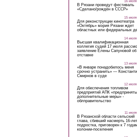
16 июля
В Рязани проведут фестиваль
«Сделано/рождён в СССР»
15 июля
Для реконструкции кинотеатра
«Октябрь» мэрия Рязани ждет
областных или федеральных де
14 июля
Высшая квалификационная
коллегия судей 17 июля рассмо
заявление Елены Сапуновой об
отставке
13 июля
«В январе понадобилось меня
срочно устранить» — Констант
Смирнов в суде
12 июля
Для обеспечения топливом
предприятий АПК «предпринят
дополнительные меры» -
облправительство
11 июля
В Рязанской области сельский
глава, сбивший насмерть 16-ле
подростка, приговорен к 7 года
колонии-поселения