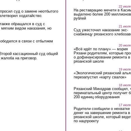
22 июля
На реставрацию мечети в Каси
просил суд о замене неотбытого
выделено более 200 миллионов
влетворил ходатайство.
рублей
 также обращался в суд с
21 июля
 мягким видом наказания, но
Суд ужесточил наказание экс-
снабженцу рязанского хлебоза
ободился в связи с отбытием
20 июля
«Всё идёт по плану» — мэрия
Рязани родителям, которые пр
Второй кассационный суд общей
о дофинансировании ремонта в
жалоба на приговор.
рязанской школе
19 июля
«Экологический рязанский алья
перезапустил «карту свалок»
18 июля
Рязанский Минздрав сообщил, 
перинатальный центр получит 
200 единиц оборудования
17 июля
Родители сообщили о нехватке
денег на завершение ремонта в
рязанской школе, который веде
по нацпроекту