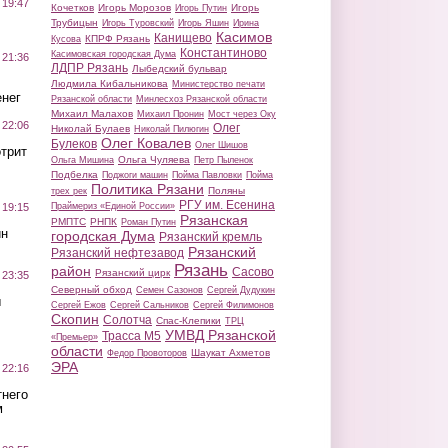
 19:47
Кочетков
Игорь Морозов
Игорь
Игорь Путин
Трубицын
Игорь Туровский
Игорь Яшин
Ирина
Касимов
Канищево
КПРФ Рязань
Кусова
Константиново
Касимовская городская Дума
 21:36
ЛДПР Рязань
Лыбедский бульвар
Людмила Кибальникова
Министерство печати
нег
Рязанской области
Минлесхоз Рязанской области
Михаил Малахов
Михаил Пронин
Мост через Оку
 22:06
Олег
Николай Булаев
Николай Пилюгин
Олег Ковалев
Булеков
Олег Шишов
трит
Ольга Чуляева
Ольга Мишина
Петр Пыленок
Подбелка
Поджоги машин
Пойма Павловки
Пойма
Политика Рязани
Поляны
трех рек
РГУ им. Есенина
Праймериз «Единой России»
 19:15
Рязанская
РМПТС
РНПК
Роман Путин
ин
городская Дума
Рязанский кремль
Рязанский
Рязанский нефтезавод
Рязань
район
Сасово
Рязанский цирк
 23:35
Северный обход
Семен Сазонов
Сергей Дудукин
ы
Сергей Ежов
Сергей Сальников
Сергей Филимонов
Скопин
Солотча
Спас-Клепики
ТРЦ
УМВД Рязанской
Трасса М5
«Премьер»
области
Шаукат Ахметов
Федор Провоторов
ЭРА
 22:16
тнего
м