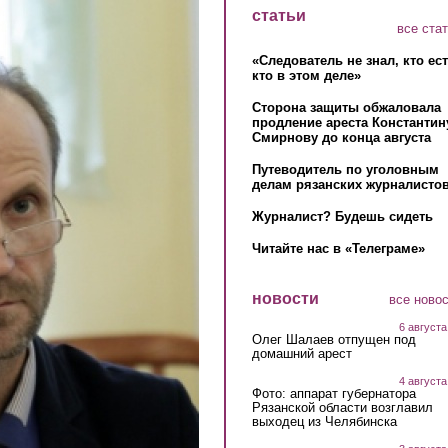
статьи
все ста
«Следователь не знал, кто ес
кто в этом деле»
Сторона защиты обжаловала
продление ареста Константин
Смирнову до конца августа
Путеводитель по уголовным
делам рязанских журналистов
Журналист? Будешь сидеть
Читайте нас в «Телеграме»
новости
все ново
6 августа
Олег Шалаев отпущен под
домашний арест
4 августа
Фото: аппарат губернатора
Рязанской области возглавил
выходец из Челябинска