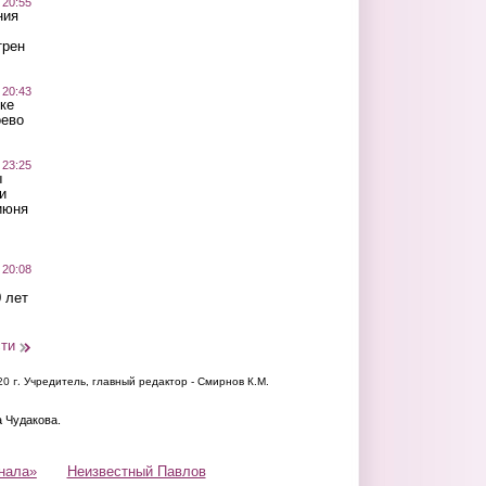
 20:55
ния
трен
 20:43
ке
оево
 23:25
ы
и
июня
 20:08
 лет
сти
20 г.
Учредитель, главный редактор - Смирнов К.М.
а Чудакова.
нала»
Неизвестный Павлов