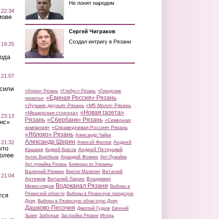
Не понят народом
 22:34
мове
Сергей Чиграков
Создал интригу в Рязани
 19:25
вода
 21:07
осили
«Атрон» Рязань
«Глобус» Рязань
«Городские
«Единая Россия» Рязань
проекты»
«Лучшие друзья» Рязань
«М5 Молл» Рязань
«Новая газета»
«Мещерская сторона»
 23:13
Рязань
«Сбербанк» Рязань
«Северная
нс»
компания»
«Справедливая Россия» Рязань
«Яблоко» Рязань
Александр Чайка
Александр Шерин
 21:32
Андрей
Алексей Фролов
что
Кашаев
Андрей Петруцкий
Андрей Красов
более
Аркадий Фомин
Антон Воробьев
Арт-Лужайка
Арт-лужайка Рязань
Беженцы из Украины
Валерий Рюмин
Виталий
Виктор Малюгин
 21:04
Артемов
Виталий Ларин
Владимир
Водоканал Рязани
Мимоглядов
Выборы в
Рязанской области
Выборы в Рязанскую городскую
тся
Думу
Выборы в Рязанскую областную Думу
Дашково-Песочня
Дмитрий Гудков
Евгений
Заборье
Игорь
Зызин
Застройка Рязани