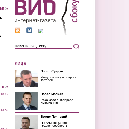
тьи
ть
у
.
лица
Павел Супрун
Увидел логику в вопросе
жителей
сти
Павел Малков
 18:17
Рассказал о «вопросе
выживания»
 18:59
Борис Ясинский
Поручился за свою
трудоспособность