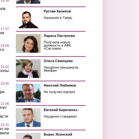
 19:36
нов
Рустам Халиков
Назначен в Тверь
 17:37
ня
Лариса Пастухова
Получила новую
должность в АФК
 23:09
«Система»
го
Ольга Свинцова
 21:02
Неудачно крышанула
Тропы
Минфин
 23:45
Николай Любимов
ра
Не получил портрет
 21:06
итет
Евгений Кириченко
асти
Неудачно станцевал
 21:31
а» на
авили
Борис Ясинский