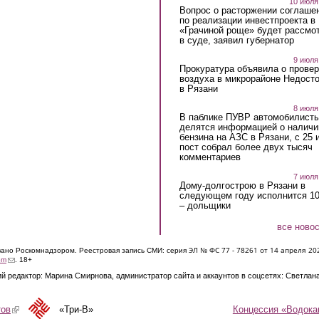
10 июля
Вопрос о расторжении соглаше
по реализации инвестпроекта в
«Грачиной роще» будет рассмо
в суде, заявил губернатор
9 июля
Прокуратура объявила о провер
воздуха в микрорайоне Недост
в Рязани
8 июля
В паблике ПУВР автомобилист
делятся информацией о наличи
бензина на АЗС в Рязани, с 25 
пост собрал более двух тысяч
комментариев
7 июля
Дому-долгострою в Рязани в
следующем году исполнится 10
– дольщики
все ново
ЭЛ № ФС 77 - 7826
1 от 14 апреля 20
овано Роскомнадзором. Реестровая запись СМИ: серия
(link sends e-mail)
om
. 18+
й редактор: Марина Смирнова, администратор сайта и аккаунтов в соцсетях: Светлан
Концессия «Водока
тов
(link is external)
«Три-В»