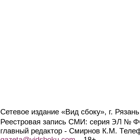
Сетевое издание «Вид сбоку», г. Рязан
ЭЛ № ФС
Реестровая запись СМИ: серия
главный редактор - Смирнов К.М. Телефо
gazeta@vidsboku.com
(link sends e-mail)
. 18+