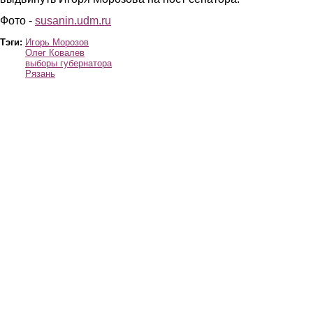
Фото -
susanin.udm.ru
Тэги:
Игорь Морозов
Олег Ковалев
выборы губернатора
Рязань