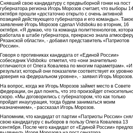
Снявший свою кандидатуру с предвыборной гонки на пост
губернатора региона Игорь Морозов считает, что выборы 1
октября прошли «достаточно открыто с очень активной
позицией действующего губернатора и его команды». Тако
заявление Игорь Морозов сделал Vidsboku во вторник, 16
октября. «Я думаю, что та команда политтехнологов, котор
работала в штабе губернатора, прекрасно знала атмосферу
Рязанской области», - добавил представитель «Патриотов
России».
Говоря о противниках кандидата от «Единой России»
собеседник Vidsboku отметил, что «они значительно
отличаются от Олега Ковалева по многим параметрам». «И
результат, который они показатели соответствует их уровню
доверия на федеральном уровне», - заявил Игорь Морозов
На вопрос, когда же Игорь Морозов займет место в Совете
федерации, он дал понять, что это произойдет относительн
скоро. «Мы договорились с губернатором, что как только
пройдет инаугурация, тогда будем заниматься моим
назначением», - рассказал Игорь Морозов.
Напомним, что кандидат от партии «Патриоты России» сня
свою кандидатуру с выборов в пользу Олега Ковалева 13
сентября. После чего кандидат от «Единой России» предл
выдвинуть Игоря Морозова на пост сенатора.