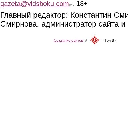
gazeta@vidsboku.com
(link sends e-mail)
. 18+
Главный редактор: Константин См
Смирнова, администратор сайта и 
Создание сайтов
(link is external)
«Три-В»