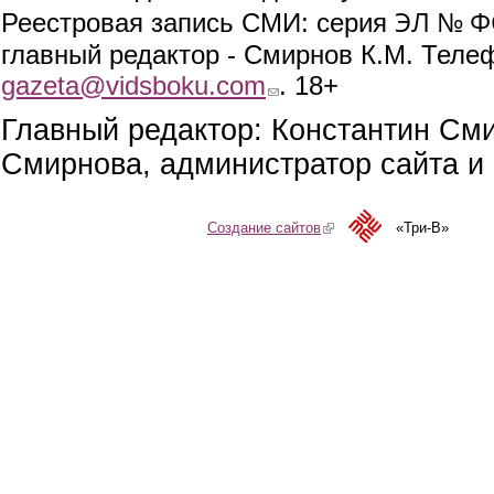
ЭЛ № ФС
Реестровая запись СМИ: серия
главный редактор - Смирнов К.М. Телефо
gazeta@vidsboku.com
(link sends e-mail)
. 18+
Главный редактор: Константин См
Смирнова, администратор сайта и 
Создание сайтов
(link is external)
«Три-В»