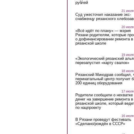
рублей
21 июля
Суд ужесточил наказание экс-
снабженцу рязанского хлебоза
20 июля
«Всё идёт по плану» — мэрия
Рязани родителям, которые пр
о дофинансировании ремонта в
рязанской школе
19 июля
«Экологический рязанский алья
перезапустил «карту свалок»
18 июля
Рязанский Минздрав сообщил, 
перинатальный центр получит 
200 единиц оборудования
17 июля
Родители сообщили о нехватке
денег на завершение ремонта в
рязанской школе, который веде
по нацпроекту
16 июля
В Рязани проведут фестиваль
«Сделано/рождён в СССР»