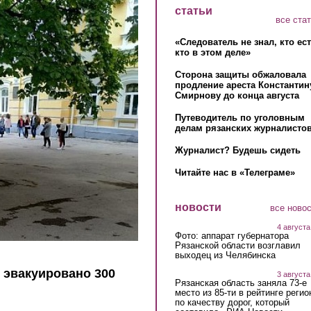
статьи
все ста
«Следователь не знал, кто ес
кто в этом деле»
Сторона защиты обжаловала
продление ареста Константин
Смирнову до конца августа
Путеводитель по уголовным
делам рязанских журналистов
Журналист? Будешь сидеть
Читайте нас в «Телеграме»
новости
все ново
4 августа
Фото: аппарат губернатора
Рязанской области возглавил
выходец из Челябинска
 эвакуировано 300
3 августа
Рязанская область заняла 73-е
место из 85-ти в рейтинге регио
по качеству дорог, который