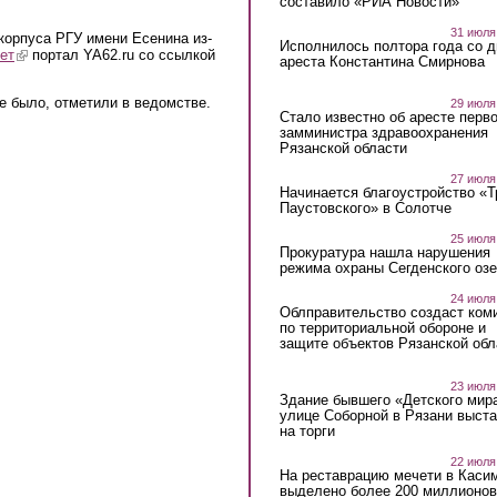
составило «РИА Новости»
31 июля
 корпуса РГУ имени Есенина из-
Исполнилось полтора года со д
ет
(link is external)
портал YA62.ru со ссылкой
ареста Константина Смирнова
 было, отметили в ведомстве.
29 июля
Стало известно об аресте перво
замминистра здравоохранения
Рязанской области
27 июля
Начинается благоустройство «
Паустовского» в Солотче
25 июля
Прокуратура нашла нарушения
режима охраны Сегденского озе
24 июля
Облправительство создаст ком
по территориальной обороне и
защите объектов Рязанской обл
23 июля
Здание бывшего «Детского мир
улице Соборной в Рязани выст
на торги
22 июля
На реставрацию мечети в Каси
выделено более 200 миллионов