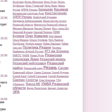
 21:36
Кочетков
Игорь Морозов
Игорь
Игорь Путин
Трубицын
Игорь Туровский
Игорь Яшин
Ирина
Касимов
Канищево
КПРФ Рязань
Кусова
нег
Константиново
Касимовская городская Дума
ЛДПР Рязань
Лыбедский бульвар
 22:06
Людмила Кибальникова
Министерство печати
трит
Рязанской области
Минлесхоз Рязанской области
Михаил Малахов
Михаил Пронин
Мост через Оку
Олег
Николай Булаев
Николай Пилюгин
Олег Ковалев
Булеков
Олег Шишов
 19:15
Ольга Чуляева
Ольга Мишина
Петр Пыленок
Подбелка
Поджоги машин
Пойма Павловки
Пойма
ин
Политика Рязани
Поляны
трех рек
РГУ им. Есенина
Праймериз «Единой России»
Рязанская
 23:35
РМПТС
РНПК
Роман Путин
городская Дума
Рязанский кремль
ы
Рязанский
Рязанский нефтезавод
Рязань
район
Сасово
Рязанский цирк
Северный обход
Семен Сазонов
Сергей Дудукин
 22:16
Сергей Ежов
Сергей Сальников
Сергей Филимонов
Скопин
Солотча
Спас-Клепики
ТРЦ
тнего
УМВД Рязанской
Трасса М5
«Премьер»
м
области
Шаукат Ахметов
Федор Провоторов
ЭРА
 20:55
ния
трен