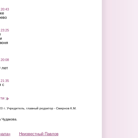
 20:43
ке
оево
 23:25
ы
и
июня
 20:08
 лет
 21:35
 с
сти
20 г.
Учредитель, главный редактор - Смирнов К.М.
а Чудакова.
нала»
Неизвестный Павлов