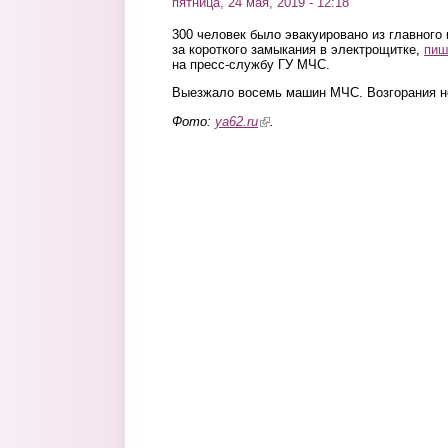
пятница, 24 мая, 2019 - 12:18
300 человек было эвакуировано из главного
за короткого замыкания в электрощитке,
пиш
на пресс-службу ГУ МЧС.
Выезжало восемь машин МЧС. Возгорания не
Фото:
ya62.ru
(link is external)
.