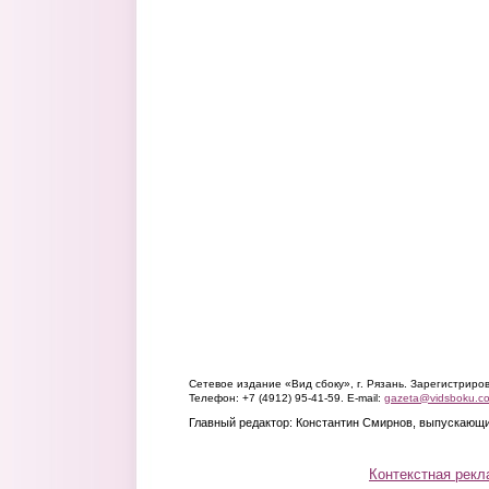
Сетевое издание «Вид сбоку», г. Рязань. Зарегистрир
Телефон: +7 (4912) 95-41-59. E-mail:
gazeta@vidsboku.c
Главный редактор: Константин Смирнов, выпускающи
Контекстная рекл