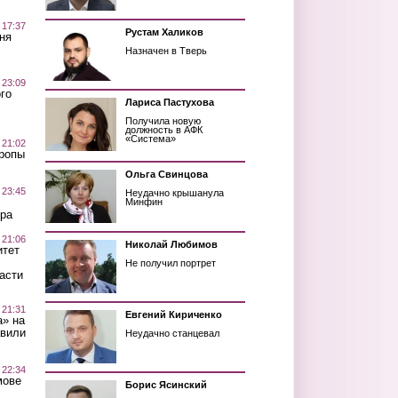
 17:37
Рустам Халиков
ня
Назначен в Тверь
 23:09
го
Лариса Пастухова
Получила новую
должность в АФК
«Система»
 21:02
Тропы
Ольга Свинцова
 23:45
Неудачно крышанула
Минфин
ра
 21:06
Николай Любимов
итет
Не получил портрет
асти
 21:31
Евгений Кириченко
а» на
авили
Неудачно станцевал
 22:34
мове
Борис Ясинский