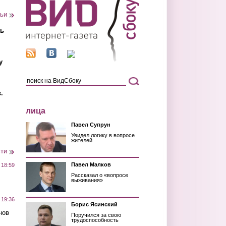
тьи
ть
у
.
лица
Павел Супрун
Увидел логику в вопросе
жителей
сти
Павел Малков
 18:59
Рассказал о «вопросе
выживания»
 19:36
Борис Ясинский
нов
Поручился за свою
трудоспособность