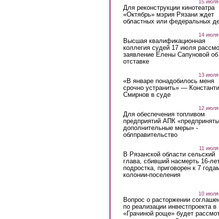
15 июля
Для реконструкции кинотеатра
«Октябрь» мэрия Рязани ждет
областных или федеральных де
14 июля
Высшая квалификационная
коллегия судей 17 июля рассмо
заявление Елены Сапуновой об
отставке
13 июля
«В январе понадобилось меня
срочно устранить» — Констант
Смирнов в суде
12 июля
Для обеспечения топливом
предприятий АПК «предпринят
дополнительные меры» -
облправительство
11 июля
В Рязанской области сельский
глава, сбивший насмерть 16-ле
подростка, приговорен к 7 года
колонии-поселения
10 июля
Вопрос о расторжении соглаше
по реализации инвестпроекта в
«Грачиной роще» будет рассмо