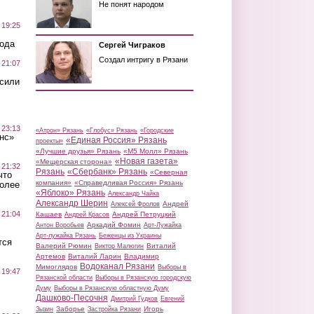
Не понят народом
 19:25
вода
Сергей Чиграков
Создал интригу в Рязани
 21:07
осили
 23:13
«Атрон» Рязань
«Глобус» Рязань
«Городские
нс»
«Единая Россия» Рязань
проекты»
«Лучшие друзья» Рязань
«М5 Молл» Рязань
«Новая газета»
«Мещерская сторона»
 21:32
Рязань
«Сбербанк» Рязань
«Северная
что
компания»
«Справедливая Россия» Рязань
более
«Яблоко» Рязань
Александр Чайка
Александр Шерин
Андрей
Алексей Фролов
 21:04
Кашаев
Андрей Петруцкий
Андрей Красов
Аркадий Фомин
Антон Воробьев
Арт-Лужайка
Арт-лужайка Рязань
Беженцы из Украины
тся
Валерий Рюмин
Виталий
Виктор Малюгин
Артемов
Виталий Ларин
Владимир
Водоканал Рязани
Мимоглядов
Выборы в
 19:47
Рязанской области
Выборы в Рязанскую городскую
Думу
Выборы в Рязанскую областную Думу
Дашково-Песочня
Дмитрий Гудков
Евгений
Заборье
Игорь
Зызин
Застройка Рязани