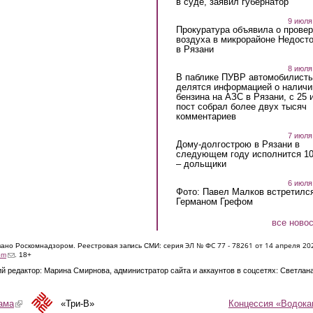
в суде, заявил губернатор
9 июля
Прокуратура объявила о провер
воздуха в микрорайоне Недост
в Рязани
8 июля
В паблике ПУВР автомобилист
делятся информацией о наличи
бензина на АЗС в Рязани, с 25 
пост собрал более двух тысяч
комментариев
7 июля
Дому-долгострою в Рязани в
следующем году исполнится 10
– дольщики
6 июля
Фото: Павел Малков встретился
Германом Грефом
все ново
ЭЛ № ФС 77 - 7826
1 от 14 апреля 20
овано Роскомнадзором. Реестровая запись СМИ: серия
(link sends e-mail)
om
. 18+
й редактор: Марина Смирнова, администратор сайта и аккаунтов в соцсетях: Светлан
Концессия «Водока
ама
(link is external)
«Три-В»