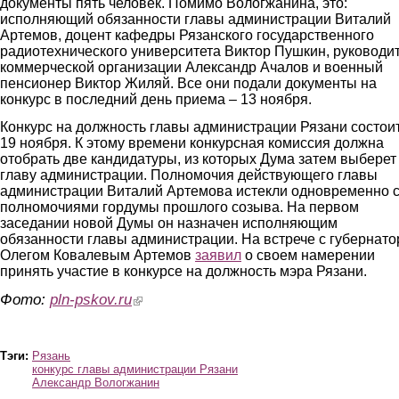
документы пять человек. Помимо Вологжанина, это:
исполняющий обязанности главы администрации Виталий
Артемов, доцент кафедры Рязанского государственного
радиотехнического университета Виктор Пушкин, руководи
коммерческой организации Александр Ачалов и военный
пенсионер Виктор Жиляй. Все они подали документы на
конкурс в последний день приема – 13 ноября.
Конкурс на должность главы администрации Рязани состои
19 ноября. К этому времени конкурсная комиссия должна
отобрать две кандидатуры, из которых Дума затем выберет
главу администрации. Полномочия действующего главы
администрации Виталий Артемова истекли одновременно 
полномочиями гордумы прошлого созыва. На первом
заседании новой Думы он назначен исполняющим
обязанности главы администрации. На встрече с губернат
Олегом Ковалевым Артемов
заявил
о своем намерении
принять участие в конкурсе на должность мэра Рязани.
Фото:
pln-pskov.ru
(link is external)
Тэги:
Рязань
конкурс главы администрации Рязани
Александр Вологжанин