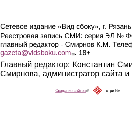
Сетевое издание «Вид сбоку», г. Рязан
ЭЛ № ФС
Реестровая запись СМИ: серия
главный редактор - Смирнов К.М. Телефо
gazeta@vidsboku.com
(link sends e-mail)
. 18+
Главный редактор: Константин См
Смирнова, администратор сайта и 
Создание сайтов
(link is external)
«Три-В»