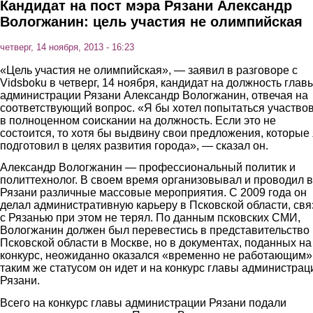
Кандидат на пост мэра Рязани Александр
Вологжанин: цель участия не олимпийская
четверг, 14 ноября, 2013 - 16:23
«Цель участия
не олимпийская», — заявил в разговоре с
Vidsboku
в четверг, 14 ноября,
кандидат на должность глав
администрации Рязани
Александр Вологжанин,
отвечая на
соответствующий вопрос.
«Я бы хотел попытаться участво
в полноценном соискании на должность. Если это не
состоится, то хотя бы выдвину свои предложения, которые 
подготовил в целях развития города»,
— сказал он.
Александр Вологжанин — профессиональный политик и
политтехнолог. В своем время организовывал и проводил в
Рязани различные массовые мероприятия. С 2009 года он
делал административную карьеру в Псковской области, свя
с Рязанью при этом не терял. По данным псковских СМИ,
Вологжанин должен был перевестись в представительство
Псковской области в Москве, но в документах, поданных на
конкурс, неожиданно оказался «временно не работающим»
таким же статусом он идет и на конкурс главы администрац
Рязани.
Всего на конкурс главы администрации Рязани подали