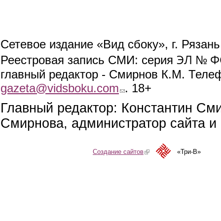
Сетевое издание «Вид сбоку», г. Рязан
ЭЛ № ФС
Реестровая запись СМИ: серия
главный редактор - Смирнов К.М. Телефо
gazeta@vidsboku.com
(link sends e-mail)
. 18+
Главный редактор: Константин См
Смирнова, администратор сайта и 
Создание сайтов
(link is external)
«Три-В»