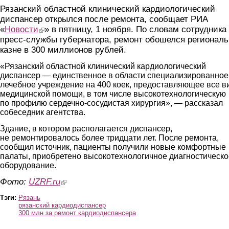
Рязанский областной клинический кардиологический
диспансер открылся после ремонта, сообщает РИА
«
Новости
(link is external)
» в пятницу, 1 ноября. По словам сотрудника
пресс-службы губернатора, ремонт обошелся регионал
казне в 300 миллионов рублей.
«Рязанский областной клинический кардиологический
диспансер — единственное в области специализированное
лечебное учреждение на 400 коек, предоставляющее все 
медицинской помощи, в том числе высокотехнологическую
по профилю сердечно-сосудистая хирургия», — рассказал
собеседник агентства.
Здание, в котором располагается диспансер,
не ремонтировалось более тридцати лет. После ремонта,
сообщил источник, пациенты получили новые комфортные
палаты, приобретено высокотехнологичное диагностическо
оборудование.
Фото:
UZRF.ru
(link is external)
Тэги:
Рязань
рязанский кардиодиспансер
300 млн за ремонт кардиодиспансера