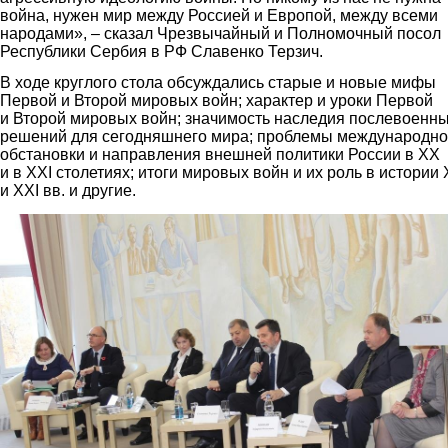
война, нужен мир между Россией и Европой, между всеми
народами», – сказал Чрезвычайный и Полномочный посол
Республики Сербия в РФ Славенко Терзич.
В ходе круглого стола обсуждались старые и новые мифы
Первой и Второй мировых войн; характер и уроки Первой
и Второй мировых войн; значимость наследия послевоенн
решений для сегодняшнего мира; проблемы международн
обстановки и направления внешней политики России в XX
и в XXI столетиях; итоги мировых войн и их роль в истории
и XXI вв. и другие.
3.jpg