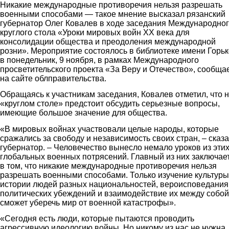
Никакие международные противоречия нельзя разрешать
военными способами — такое мнение высказал рязанский
губернатор Олег Ковалев в ходе заседания Международно
круглого стола «Уроки мировых войн XX века для
консолидации общества и преодоления международной
розни». Мероприятие состоялось в библиотеке имени Горьк
в понедельник, 9 ноября, в рамках Международного
просветительского проекта «За Веру и Отечество», сообща
на сайте облправительства.
Обращаясь к участникам заседания, Ковалев отметил, что 
«круглом столе» предстоит обсудить серьезные вопросы,
имеющие большое значение для общества.
«В мировых войнах участвовали целые народы, которые
сражались за свободу и независимость своих стран, – сказ
губернатор. – Человечество вынесло немало уроков из эти
глобальных военных потрясений. Главный из них заключае
в том, что никакие международные противоречия нельзя
разрешать военными способами. Только изучение культуры
истории людей разных национальностей, вероисповедания
политических убеждений и взаимодействие их между собой
сможет уберечь мир от военной катастрофы».
«Сегодня есть люди, которые пытаются проводить
агрессивную идеологию войны. Но никому из нас не нужна