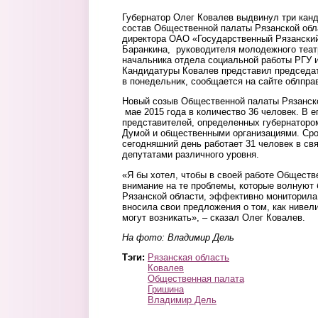
Губернатор Олег Ковалев выдвинул три кан
состав Общественной палаты Рязанской обла
директора ОАО «Государственный Рязанский
Баранкина, руководителя молодежного теа
начальника отдела социальной работы РГУ 
Кандидатуры Ковалев представил председа
в понедельник, сообщается на сайте облпра
Новый созыв Общественной палаты Рязанск
мае 2015 года в количество 36 человек. В е
представителей, определенных губернатором
Думой и общественными организациями. Срок
сегодняшний день работает 31 человек в свя
депутатами различного уровня.
«Я бы хотел, чтобы в своей работе Общест
внимание на те проблемы, которые волнуют
Рязанской области, эффективно мониторила
вносила свои предложения о том, как нивел
могут возникать», – сказал Олег Ковалев.
На фото: Владимир Дель
Тэги:
Рязанская область
Ковалев
Общественная палата
Гришина
Владимир Дель