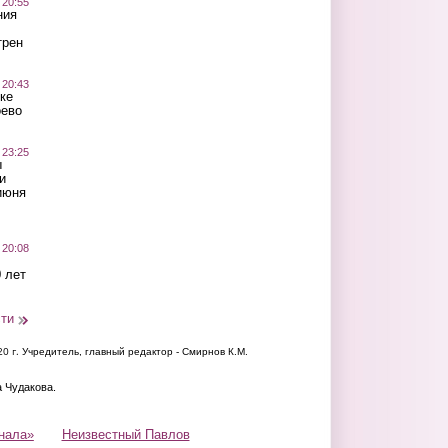
 20:55
ния
трен
 20:43
ке
оево
 23:25
ы
и
июня
 20:08
 лет
сти
20 г.
Учредитель, главный редактор - Смирнов К.М.
а Чудакова.
нала»
Неизвестный Павлов