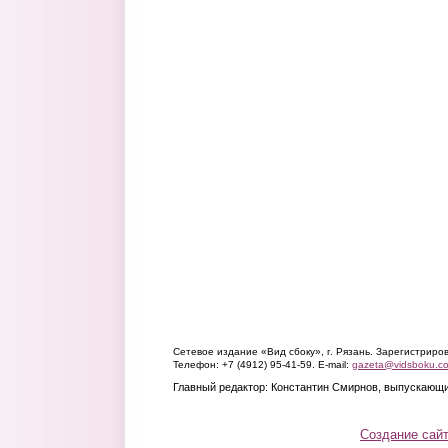
Сетевое издание «Вид сбоку», г. Рязань. Зарегистрир
Телефон: +7 (4912) 95-41-59. E-mail:
gazeta@vidsboku.c
Главный редактор: Константин Смирнов, выпускающи
Создание сай