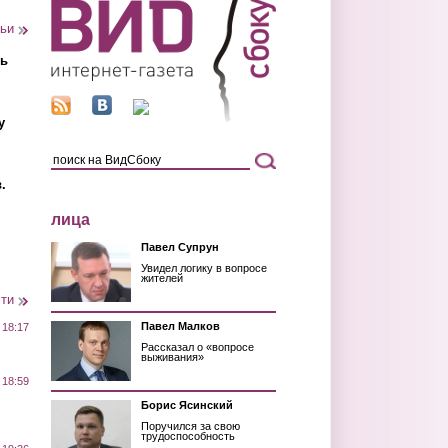
тьи
ть
у
.
лица
Павел Супрун
Увидел логику в вопросе
жителей
сти
Павел Малков
 18:17
Рассказал о «вопросе
выживания»
 18:59
Борис Ясинский
Поручился за свою
трудоспособность