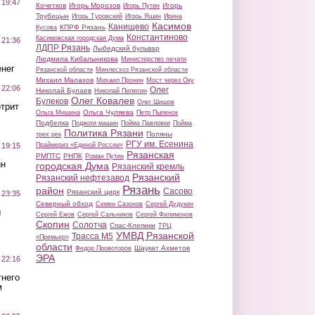
 19:47
Кочетков
Игорь Морозов
Игорь
Игорь Путин
Трубицын
Игорь Туровский
Игорь Яшин
Ирина
Касимов
Канищево
КПРФ Рязань
Кусова
Константиново
Касимовская городская Дума
 21:36
ЛДПР Рязань
Лыбедский бульвар
Людмила Кибальникова
Министерство печати
нег
Рязанской области
Минлесхоз Рязанской области
Михаил Малахов
Михаил Пронин
Мост через Оку
 22:06
Олег
Николай Булаев
Николай Пилюгин
Олег Ковалев
Булеков
Олег Шишов
трит
Ольга Чуляева
Ольга Мишина
Петр Пыленок
Подбелка
Поджоги машин
Пойма Павловки
Пойма
Политика Рязани
Поляны
трех рек
РГУ им. Есенина
Праймериз «Единой России»
 19:15
Рязанская
РМПТС
РНПК
Роман Путин
ин
городская Дума
Рязанский кремль
Рязанский
Рязанский нефтезавод
Рязань
район
Сасово
Рязанский цирк
 23:35
Северный обход
Семен Сазонов
Сергей Дудукин
ы
Сергей Ежов
Сергей Сальников
Сергей Филимонов
Скопин
Солотча
Спас-Клепики
ТРЦ
УМВД Рязанской
Трасса М5
«Премьер»
области
Шаукат Ахметов
Федор Провоторов
ЭРА
 22:16
тнего
м