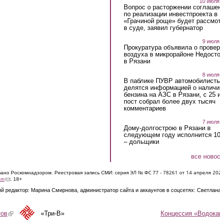
10 июля
Вопрос о расторжении соглаше
по реализации инвестпроекта в
«Грачиной роще» будет рассмо
в суде, заявил губернатор
9 июля
Прокуратура объявила о провер
воздуха в микрорайоне Недост
в Рязани
8 июля
В паблике ПУВР автомобилист
делятся информацией о наличи
бензина на АЗС в Рязани, с 25 
пост собрал более двух тысяч
комментариев
7 июля
Дому-долгострою в Рязани в
следующем году исполнится 10
– дольщики
все ново
ЭЛ № ФС 77 - 7826
1 от 14 апреля 20
овано Роскомнадзором. Реестровая запись СМИ: серия
(link sends e-mail)
om
. 18+
й редактор: Марина Смирнова, администратор сайта и аккаунтов в соцсетях: Светлан
Концессия «Водока
тов
(link is external)
«Три-В»