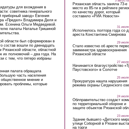
3 августа
Рязанская область заняла 73-е
дидатуры для вхождения в
место из 85-ти в рейтинге регио
сти: советника генерального
по качеству дорог, который
 приборный завод» Евгения
составило «РИА Новости»
тра «Предел» Владимира Деля и
им. Есенина Ольги Медведевой.
31 июля
телю палаты Наталье Гришиной
Исполнилось полтора года со д
вительства.
ареста Константина Смирнова
ой области был сформирован в
29 июля
го состав вошли по двенадцать
Стало известно об аресте перво
 Рязанской области, областной
замминистра здравоохранения
Рязанской области
 их полномочий – два года. На
зи с тем, что пятеро избраны
27 июля
Начинается благоустройство «
Паустовского» в Солотче
венная палата обращала
 большую часть населения
25 июля
 общественное мнение и
Прокуратура нашла нарушения
ировать проблемы, которые
режима охраны Сегденского озе
24 июля
Облправительство создаст ком
по территориальной обороне и
защите объектов Рязанской обл
23 июля
Здание бывшего «Детского мир
улице Соборной в Рязани выст
на торги