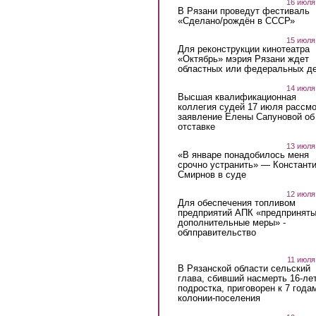
16 июля
В Рязани проведут фестиваль
«Сделано/рождён в СССР»
15 июля
Для реконструкции кинотеатра
«Октябрь» мэрия Рязани ждет
областных или федеральных де
14 июля
Высшая квалификационная
коллегия судей 17 июля рассмо
заявление Елены Сапуновой об
отставке
13 июля
«В январе понадобилось меня
срочно устранить» — Констант
Смирнов в суде
12 июля
Для обеспечения топливом
предприятий АПК «предпринят
дополнительные меры» -
облправительство
11 июля
В Рязанской области сельский
глава, сбивший насмерть 16-ле
подростка, приговорен к 7 года
колонии-поселения