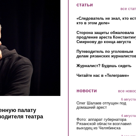
статьи
все ста
«Следователь не знал, кто ес
кто в этом деле»
Сторона защиты обжаловала
продление ареста Константин
Смирнову до конца августа
Путеводитель по уголовным
делам рязанских журналистов
Журналист? Будешь сидеть
Читайте нас в «Телеграме»
новости
все ново
6 августа
Олег Шалаев отпущен под
домашний арест
енную палату
водителя театра
4 августа
Фото: аппарат губернатора
Рязанской области возглавил
выходец из Челябинска