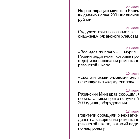
22 июля
На реставрацию мечети в Каси
выделено более 200 миллионов
рублей
21 июля
Суд ужесточил наказание экс-
снабженцу рязанского хлебоза
20 июля
«Всё идёт по плану» — мэрия
Рязани родителям, которые пр
о дофинансировании ремонта в
рязанской школе
19 июля
«Экологический рязанский алья
перезапустил «карту свалок»
18 июля
Рязанский Минздрав сообщил, 
перинатальный центр получит 
200 единиц оборудования
17 июля
Родители сообщили о нехватке
денег на завершение ремонта в
рязанской школе, который веде
по нацпроекту