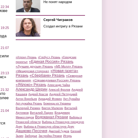
Не понят народом
 22:34
мове
Сергей Чиграков
Создал интригу в Рязани
 19:25
вода
 21:07
осили
«Атрон» Рязань
«Глобус» Рязань
«Городские
«Единая Россия» Рязань
проекты»
«Лучшие друзья» Рязань
«М5 Молл» Рязань
«Новая газета»
«Мещерская сторона»
 23:13
Рязань
«Сбербанк» Рязань
«Северная
нс»
компания»
«Справедливая Россия» Рязань
«Яблоко» Рязань
Александр Чайка
Александр Шерин
 21:32
Андрей
Алексей Фролов
что
Кашаев
Андрей Петруцкий
Андрей Красов
более
Аркадий Фомин
Антон Воробьев
Арт-Лужайка
Арт-лужайка Рязань
Беженцы из Украины
Валерий Рюмин
Виталий
Виктор Малюгин
 21:04
Артемов
Виталий Ларин
Владимир
Водоканал Рязани
Мимоглядов
Выборы в
Рязанской области
Выборы в Рязанскую городскую
тся
Думу
Выборы в Рязанскую областную Думу
Дашково-Песочня
Дмитрий Гудков
Евгений
Заборье
Игорь
Зызин
Застройка Рязани