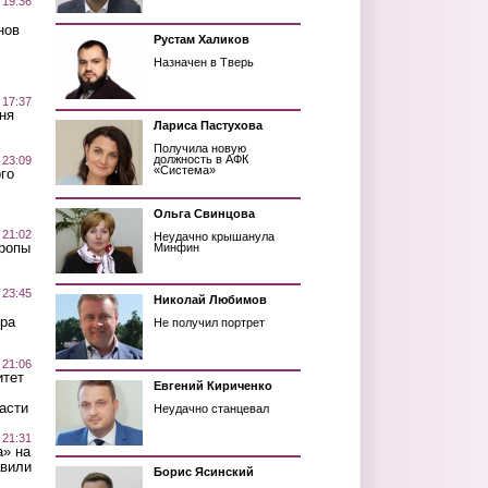
 19:36
нов
Рустам Халиков
Назначен в Тверь
 17:37
ня
Лариса Пастухова
Получила новую
должность в АФК
 23:09
«Система»
го
Ольга Свинцова
 21:02
Неудачно крышанула
Тропы
Минфин
 23:45
Николай Любимов
ра
Не получил портрет
 21:06
итет
Евгений Кириченко
асти
Неудачно станцевал
 21:31
а» на
авили
Борис Ясинский