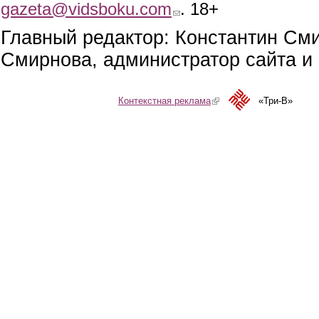
gazeta@vidsboku.com
(link sends e-mail)
. 18+
Главный редактор: Константин См
Смирнова, администратор сайта и 
Контекстная реклама
(link is external)
«Три-В»