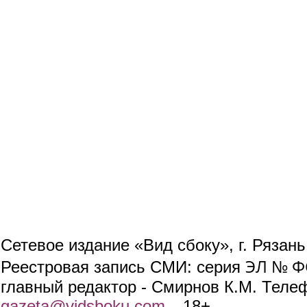
Сетевое издание «Вид сбоку», г. Рязан
ЭЛ № ФС
Реестровая запись СМИ: серия
главный редактор - Смирнов К.М. Телефо
gazeta@vidsboku.com
(link sends e-mail)
. 18+