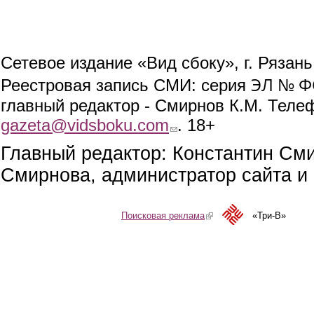
Сетевое издание «Вид сбоку», г. Рязан
ЭЛ № ФС
Реестровая запись СМИ: серия
главный редактор - Смирнов К.М. Телефо
gazeta@vidsboku.com
(link sends e-mail)
. 18+
Главный редактор: Константин См
Смирнова, администратор сайта и 
Поисковая реклама
(link is external)
«Три-В»