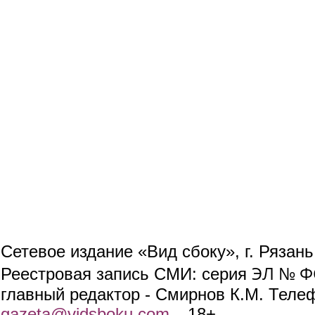
Сетевое издание «Вид сбоку», г. Рязан
ЭЛ № ФС
Реестровая запись СМИ: серия
главный редактор - Смирнов К.М. Телефо
gazeta@vidsboku.com
(link sends e-mail)
. 18+