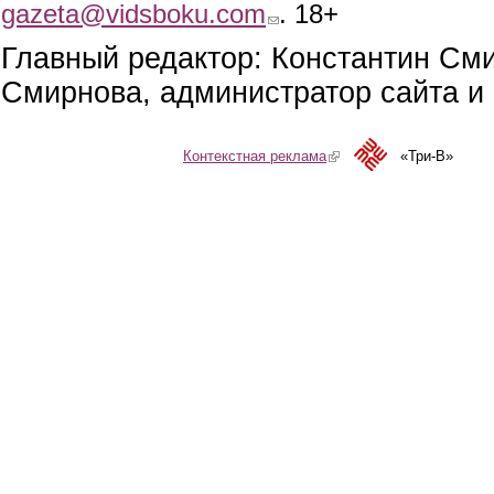
gazeta@vidsboku.com
(link sends e-mail)
. 18+
Главный редактор: Константин См
Смирнова, администратор сайта и 
Контекстная реклама
(link is external)
«Три-В»