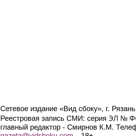
Сетевое издание «Вид сбоку», г. Рязан
ЭЛ № ФС
Реестровая запись СМИ: серия
главный редактор - Смирнов К.М. Телефо
gazeta@vidsboku.com
(link sends e-mail)
. 18+