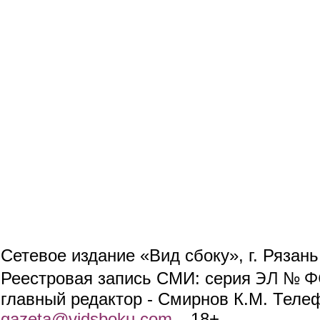
Сетевое издание «Вид сбоку», г. Рязан
ЭЛ № ФС
Реестровая запись СМИ: серия
главный редактор - Смирнов К.М. Телефо
gazeta@vidsboku.com
(link sends e-mail)
. 18+