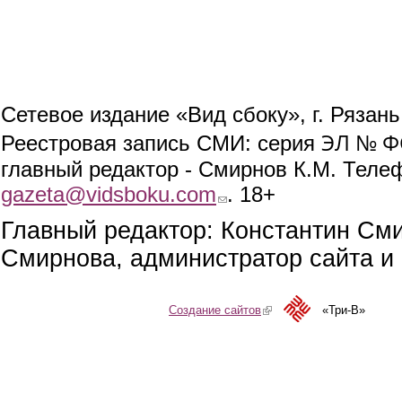
Сетевое издание «Вид сбоку», г. Рязан
ЭЛ № ФС
Реестровая запись СМИ: серия
главный редактор - Смирнов К.М. Телефо
gazeta@vidsboku.com
(link sends e-mail)
. 18+
Главный редактор: Константин См
Смирнова, администратор сайта и 
Создание сайтов
(link is external)
«Три-В»