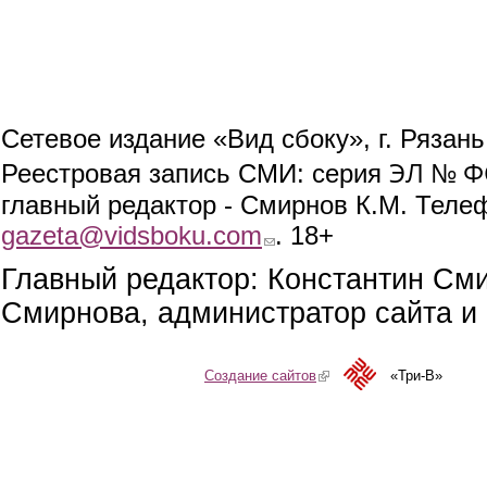
Сетевое издание «Вид сбоку», г. Рязан
ЭЛ № ФС
Реестровая запись СМИ: серия
главный редактор - Смирнов К.М. Телефо
gazeta@vidsboku.com
(link sends e-mail)
. 18+
Главный редактор: Константин См
Смирнова, администратор сайта и 
Создание сайтов
(link is external)
«Три-В»