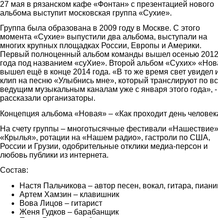
27 мая в рязанском кафе «Фонтан» с презентацией нового
альбома выступит московская группа «Сухие».
Группа была образована в 2009 году в Москве. С этого
момента «Сухие» выпустили два альбома, выступали на
многих крупных площадках России, Европы и Америки.
Первый полноценный альбом команды вышел осенью 201
года под названием «суХие». Второй альбом «Сухих» «Но
вышел ещё в конце 2014 года. «В то же время свет увидел 
клип на песню «Улыбнись мне», который транслируют по в
ведущим музыкальным каналам уже с января этого года», -
рассказали организаторы.
Концепция альбома «Новая» – «Как проходит день человек
На счету группы – многотысячные фестивали «Нашествие»
«Крылья», ротации на «Нашем радио», гастроли по США,
России и Грузии, одобрительные отклики медиа-персон и
любовь публики из интернета.
Состав:
Настя Пальчикова – автор песен, вокал, гитара, пиани
Артем Хамзин – клавишник
Вова Лицов – гитарист
Женя Гудков – барабанщик