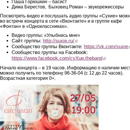
Паша Горюшкин – басист
Дима Берестов, Быховец Роман – звукорежиссеры
Посмотреть видео и послушать аудио группы «Сухие» мож
во встрече концерта в сети «Вконтакте» и в группе кафе
«Фонтан» в «Одноклассниках».
Видео группы: «Улыбнись мне»
Сайт группы:
http://suxie.ru/
(link is external)
Сообщество группы Вконтакте:
https://vk.com/suxie
(
Сообщество группы на Facebook:
https://www.facebook.com/cyXue.theband
(link is external)
Начало концерта – в 19 часов. Информацию о наличии мес
можно получить по телефону 96-36-04 (с 12 до 22 часов).
Возрастная категория 0+.
1.jpg