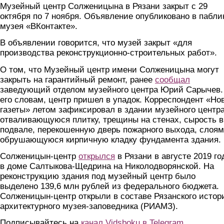
Музейный центр Солженицына в Рязани закрыт с 29
октября по 7 ноября. Объявление опубликовано в пабли
музея «ВКонтакте».
В объявлении говорится, что музей закрыт «для
производства реконструкционно-строительных работ».
О том, что Музейный центр имени Солженицына могут
закрыть на гарантийный ремонт, ранее
сообщал
заведующий отделом музейного центра Юрий Сарычев.
его словам, центр пришел в упадок. Корреспондент «Но
газеты» летом зафиксировал в здании музейного центр
отваливающуюся плитку, трещины на стенах, сырость в
подвале, перекошенную дверь пожарного выхода, слоя
обрушающуюся кирпичную кладку фундамента здания.
Солженицын-центр
открылся
в Рязани в августе 2019 го
в доме Салтыкова-Щедрина на Николодворянской. На
реконструкцию здания под музейный центр было
выделено 139,6 млн рублей из федерального бюджета.
Солженицын-центр открыли в составе Рязанского истор
архитектурного музея-заповедника (РИАМЗ).
Подписывайтесь на
канал Vidsboku в Telegram