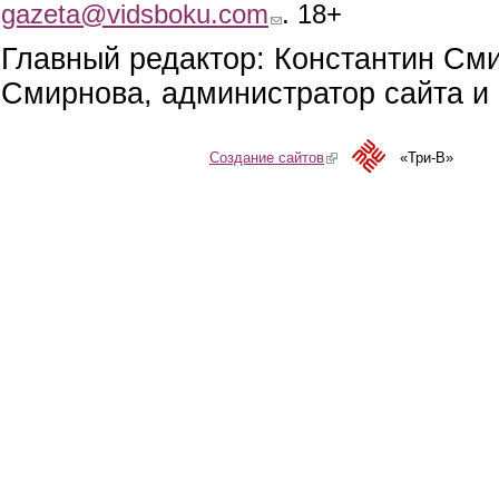
gazeta@vidsboku.com
(link sends e-mail)
. 18+
Главный редактор: Константин См
Смирнова, администратор сайта и 
Создание сайтов
(link is external)
«Три-В»