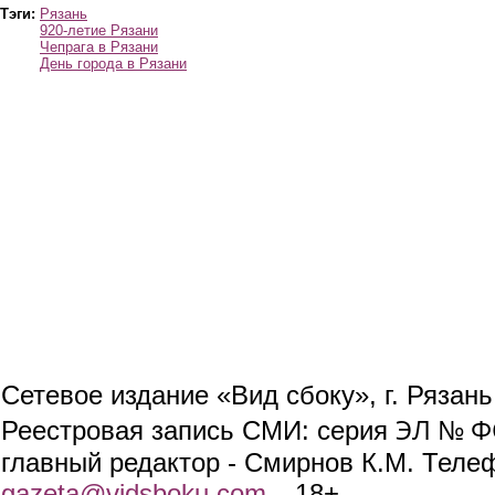
Тэги:
Рязань
920-летие Рязани
Чепрага в Рязани
День города в Рязани
Сетевое издание «Вид сбоку», г. Рязан
ЭЛ № ФС
Реестровая запись СМИ: серия
главный редактор - Смирнов К.М. Телефо
gazeta@vidsboku.com
(link sends e-mail)
. 18+