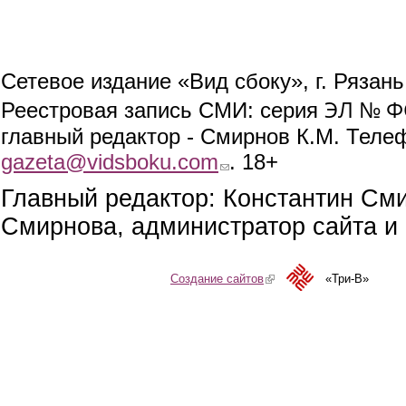
Сетевое издание «Вид сбоку», г. Рязан
ЭЛ № ФС
Реестровая запись СМИ: серия
главный редактор - Смирнов К.М. Телефо
gazeta@vidsboku.com
(link sends e-mail)
. 18+
Главный редактор: Константин См
Смирнова, администратор сайта и 
Создание сайтов
(link is external)
«Три-В»