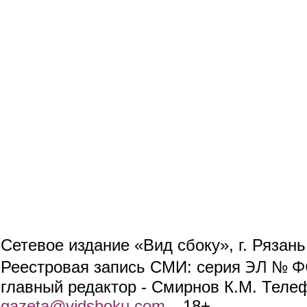
Сетевое издание «Вид сбоку», г. Рязан
ЭЛ № ФС
Реестровая запись СМИ: серия
главный редактор - Смирнов К.М. Телефо
gazeta@vidsboku.com
(link sends e-mail)
. 18+