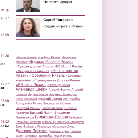
Не понят народом
сти
 18:17
Сергей Чиграков
Создал интригу в Рязани
 18:59
 19:36
«Атрон» Рязань
«Глобус» Рязань
«Городские
«Единая Россия» Рязань
проекты»
нов
«Лучшие друзья» Рязань
«М5 Молл» Рязань
«Новая газета»
«Мещерская сторона»
Рязань
«Сбербанк» Рязань
«Северная
компания»
«Справедливая Россия» Рязань
 17:37
«Яблоко» Рязань
Александр Чайка
ня
Александр Шерин
Андрей
Алексей Фролов
Кашаев
Андрей Петруцкий
Андрей Красов
Аркадий Фомин
Антон Воробьев
Арт-Лужайка
 23:09
Арт-лужайка Рязань
Беженцы из Украины
го
Валерий Рюмин
Виталий
Виктор Малюгин
Артемов
Виталий Ларин
Владимир
Водоканал Рязани
Мимоглядов
Выборы в
 21:02
Рязанской области
Выборы в Рязанскую городскую
Тропы
Думу
Выборы в Рязанскую областную Думу
Дашково-Песочня
Дмитрий Гудков
Евгений
Заборье
Игорь
Зызин
Застройка Рязани