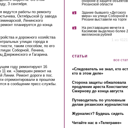
обороне и защите объектов
ду, 3 сентября.
Рязанской области
я ведутся работы по ремонту
Здание бывшего «Детского
мира» на улице Соборной в
стычева, Октябрьской (у завода
Рязани выставили на торги
Семинарской, Ленинского
 ремонт планируется до конца
На реставрацию мечети в
Касимове выделено более 
миллионов рублей
ройства и дорожного хозяйства
1 из 4121
нтральных улицах города в
тности, таким способом, по его
улицах Соборной, Ленина,
ц Дзержинского и Гагарина.
статьи
все ста
екущем году ремонтируют 16
«Следователь не знал, кто ес
 11 км. «Завершен ремонт на
кто в этом деле»
й Линии. Ремонт дороги в пос.
оги отремонтировали в прошлом
Сторона защиты обжаловала
рится в сообщении пресс-службы.
продление ареста Константин
Смирнову до конца августа
Путеводитель по уголовным
делам рязанских журналистов
Журналист? Будешь сидеть
Читайте нас в «Телеграме»