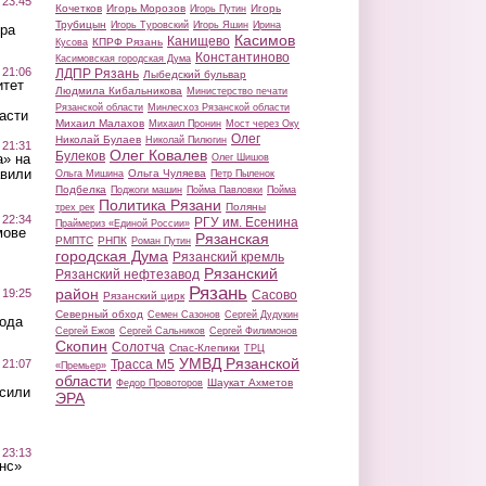
 23:45
Кочетков
Игорь Морозов
Игорь
Игорь Путин
Трубицын
Игорь Туровский
Игорь Яшин
Ирина
ра
Касимов
Канищево
КПРФ Рязань
Кусова
Константиново
Касимовская городская Дума
 21:06
ЛДПР Рязань
Лыбедский бульвар
итет
Людмила Кибальникова
Министерство печати
Рязанской области
Минлесхоз Рязанской области
асти
Михаил Малахов
Михаил Пронин
Мост через Оку
Олег
Николай Булаев
Николай Пилюгин
 21:31
Олег Ковалев
Булеков
а» на
Олег Шишов
авили
Ольга Чуляева
Ольга Мишина
Петр Пыленок
Подбелка
Поджоги машин
Пойма Павловки
Пойма
Политика Рязани
Поляны
трех рек
 22:34
РГУ им. Есенина
Праймериз «Единой России»
мове
Рязанская
РМПТС
РНПК
Роман Путин
городская Дума
Рязанский кремль
Рязанский
Рязанский нефтезавод
Рязань
район
 19:25
Сасово
Рязанский цирк
Северный обход
Семен Сазонов
Сергей Дудукин
вода
Сергей Ежов
Сергей Сальников
Сергей Филимонов
Скопин
Солотча
Спас-Клепики
ТРЦ
УМВД Рязанской
 21:07
Трасса М5
«Премьер»
области
Шаукат Ахметов
Федор Провоторов
осили
ЭРА
 23:13
нс»