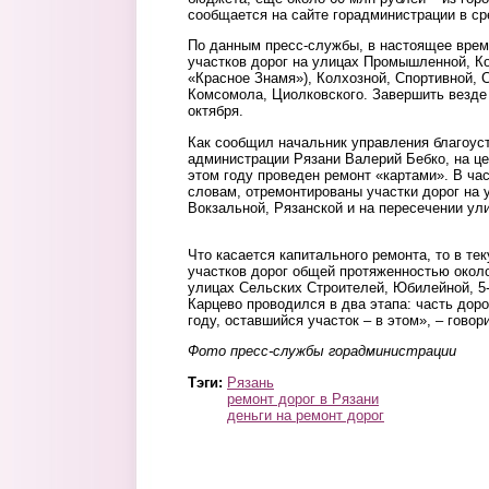
сообщается на сайте горадминистрации в сре
По данным пресс-службы, в настоящее врем
участков дорог на улицах Промышленной, Ко
«Красное Знамя»), Колхозной, Спортивной, 
Комсомола, Циолковского. Завершить везде
октября.
Как сообщил начальник управления благоуст
администрации Рязани Валерий Бебко, на це
этом году проведен ремонт «картами». В час
словам, отремонтированы участки дорог на 
Вокзальной, Рязанской и на пересечении ули
Что касается капитального ремонта, то в т
участков дорог общей протяженностью около
улицах Сельских Строителей, Юбилейной, 5-
Карцево проводился в два этапа: часть дор
году, оставшийся участок – в этом», – гово
Фото пресс-службы горадминистрации
Тэги:
Рязань
ремонт дорог в Рязани
деньги на ремонт дорог