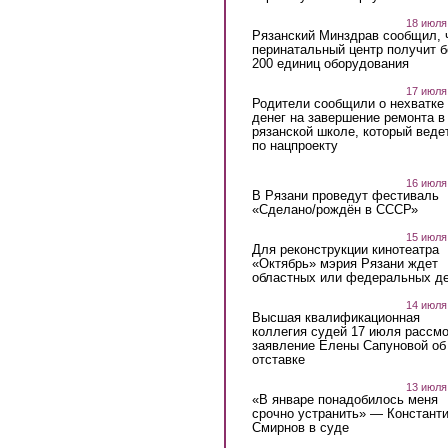
18 июля
Рязанский Минздрав сообщил, 
перинатальный центр получит 
200 единиц оборудования
17 июля
Родители сообщили о нехватке
денег на завершение ремонта в
рязанской школе, который веде
по нацпроекту
16 июля
В Рязани проведут фестиваль
«Сделано/рождён в СССР»
15 июля
Для реконструкции кинотеатра
«Октябрь» мэрия Рязани ждет
областных или федеральных де
14 июля
Высшая квалификационная
коллегия судей 17 июля рассмо
заявление Елены Сапуновой об
отставке
13 июля
«В январе понадобилось меня
срочно устранить» — Констант
Смирнов в суде