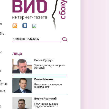
ил
3-е
со
лица
Павел Супрун
Увидел логику в вопросе
жителей
й
Павел Малков
о
лотче
Рассказал о «вопросе
выживания»
ения
Борис Ясинский
Поручился за свою
трудоспособность
й