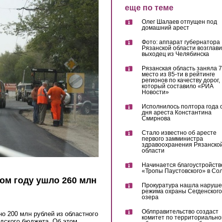
еще по теме
Олег Шалаев отпущен под
домашний арест
Фото: аппарат губернатора
Рязанской области возглав
выходец из Челябинска
Рязанская область заняла 7
место из 85-ти в рейтинге
регионов по качеству дорог,
который составило «РИА
Новости»
Исполнилось полтора года 
дня ареста Константина
Смирнова
Стало известно об аресте
первого замминистра
здравоохранения Рязанско
области
Начинается благоустройств
«Тропы Паустовского» в Со
том году ушло 260 млн
Прокуратура нашла наруш
режима охраны Сегденского
озера
Облправительство создаст
но 200 млн рублей из областного
комитет по территориально
одского бюджета. Об этом