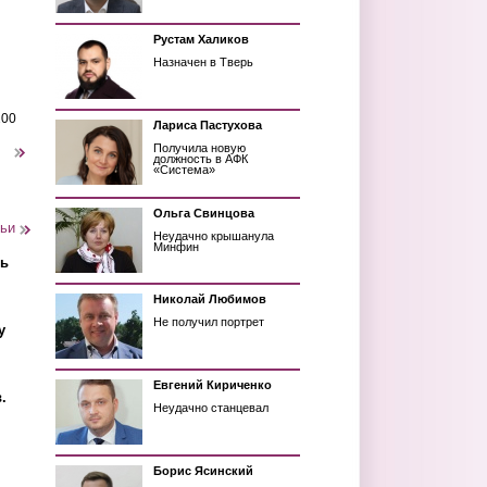
Рустам Халиков
Назначен в Тверь
200
Лариса Пастухова
Получила новую
следующая ›
должность в АФК
«Система»
Ольга Свинцова
тьи
Неудачно крышанула
Минфин
ть
Николай Любимов
Не получил портрет
у
Евгений Кириченко
.
Неудачно станцевал
Борис Ясинский