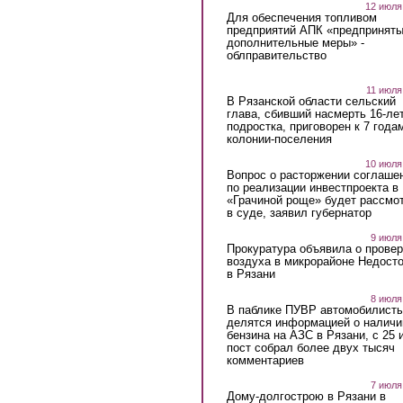
12 июля
Для обеспечения топливом
предприятий АПК «предпринят
дополнительные меры» -
облправительство
11 июля
В Рязанской области сельский
глава, сбивший насмерть 16-ле
подростка, приговорен к 7 года
колонии-поселения
10 июля
Вопрос о расторжении соглаше
по реализации инвестпроекта в
«Грачиной роще» будет рассмо
в суде, заявил губернатор
9 июля
Прокуратура объявила о провер
воздуха в микрорайоне Недост
в Рязани
8 июля
В паблике ПУВР автомобилист
делятся информацией о наличи
бензина на АЗС в Рязани, с 25 
пост собрал более двух тысяч
комментариев
7 июля
Дому-долгострою в Рязани в