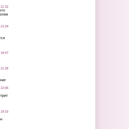
 21:32
что
более
 21:04
тся
 19:47
 21:36
нег
 22:06
трит
 19:15
ин