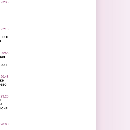
 23:35
ы
 22:16
тнего
м
 20:55
ния
трен
 20:43
ке
оево
 23:25
ы
и
июня
 20:08