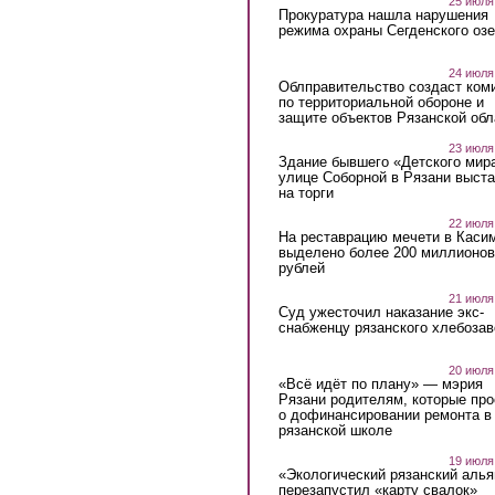
25 июля
Прокуратура нашла нарушения
режима охраны Сегденского озе
24 июля
Облправительство создаст ком
по территориальной обороне и
защите объектов Рязанской обл
23 июля
Здание бывшего «Детского мир
улице Соборной в Рязани выст
на торги
22 июля
На реставрацию мечети в Каси
выделено более 200 миллионов
рублей
21 июля
Суд ужесточил наказание экс-
снабженцу рязанского хлебоза
20 июля
«Всё идёт по плану» — мэрия
Рязани родителям, которые пр
о дофинансировании ремонта в
рязанской школе
19 июля
«Экологический рязанский алья
перезапустил «карту свалок»