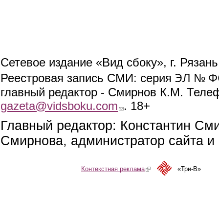
Сетевое издание «Вид сбоку», г. Рязан
ЭЛ № ФС
Реестровая запись СМИ: серия
главный редактор - Смирнов К.М. Телефо
gazeta@vidsboku.com
(link sends e-mail)
. 18+
Главный редактор: Константин См
Смирнова, администратор сайта и 
Контекстная реклама
(link is external)
«Три-В»