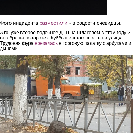
Фото инцидента
разместили
(link is external)
в соцсети очевидцы.
Это уже второе подобное ДТП на Шлаковом в этом году. 2
октября на повороте с Куйбышевского шоссе на улицу
Трудовая фура
врезалась
в торговую палатку с арбузами и
дынями.
3.jpg