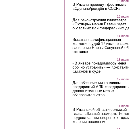
16 июля
В Рязани проведут фестиваль
«Сделано/рождён в СССР»
15 июля
Для реконструкции кинотеатра
«Октябрь» мэрия Рязани ждет
областных или федеральных де
14 июля
Высшая квалификационная
коллегия судей 17 июля рассмо
заявление Елены Сапуновой об
отставке
13 июля
«В январе понадобилось меня
срочно устранить» — Констант
Смирнов в суде
12 июля
Для обеспечения топливом
предприятий АПК «предпринят
дополнительные меры» -
облправительство
11 июля
В Рязанской области сельский
глава, сбивший насмерть 16-ле
подростка, приговорен к 7 года
колонии-поселения