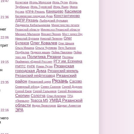
 19:47
Кочетков
Игорь Морозов
Игорь
Игорь Путин
Трубицын
Игорь Туровский
Игорь Яшин
Ирина
Касимов
Канищево
КПРФ Рязань
Кусова
Константиново
Касимовская городская Дума
 21:36
ЛДПР Рязань
Лыбедский бульвар
Людмила Кибальникова
Министерство печати
нег
Рязанской области
Минлесхоз Рязанской области
Михаил Малахов
Михаил Пронин
Мост через Оку
 22:06
Олег
Николай Булаев
Николай Пилюгин
Олег Ковалев
Булеков
Олег Шишов
трит
Ольга Чуляева
Ольга Мишина
Петр Пыленок
Подбелка
Поджоги машин
Пойма Павловки
Пойма
Политика Рязани
Поляны
трех рек
РГУ им. Есенина
Праймериз «Единой России»
 19:15
Рязанская
РМПТС
РНПК
Роман Путин
ин
городская Дума
Рязанский кремль
Рязанский
Рязанский нефтезавод
Рязань
район
Сасово
Рязанский цирк
 23:35
Северный обход
Семен Сазонов
Сергей Дудукин
ы
Сергей Ежов
Сергей Сальников
Сергей Филимонов
Скопин
Солотча
Спас-Клепики
ТРЦ
УМВД Рязанской
Трасса М5
«Премьер»
области
Шаукат Ахметов
Федор Провоторов
ЭРА
 22:16
тнего
м