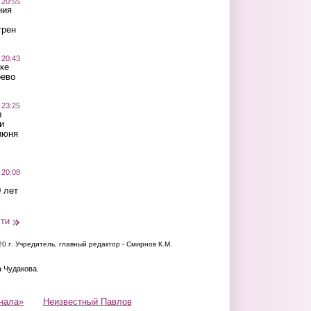
 20:55
ния
трен
 20:43
ке
оево
 23:25
ы
и
июня
 20:08
 лет
сти
20 г.
Учредитель, главный редактор - Смирнов К.М.
а Чудакова.
нала»
Неизвестный Павлов