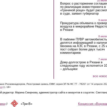
10 июля
Вопрос о расторжении соглаше
по реализации инвестпроекта в
«Грачиной роще» будет рассмо
в суде, заявил губернатор
9 июля
Прокуратура объявила о провер
воздуха в микрорайоне Недост
в Рязани
8 июля
В паблике ПУВР автомобилист
делятся информацией о наличи
бензина на АЗС в Рязани, с 25 
пост собрал более двух тысяч
комментариев
7 июля
Дому-долгострою в Рязани в
следующем году исполнится 10
– дольщики
все ново
ЭЛ № ФС 77 - 7826
1 от 14 апреля 20
овано Роскомнадзором. Реестровая запись СМИ: серия
(link sends e-mail)
om
. 18+
й редактор: Марина Смирнова, администратор сайта и аккаунтов в соцсетях: Светлан
Концессия «Водока
ама
(link is external)
«Три-В»