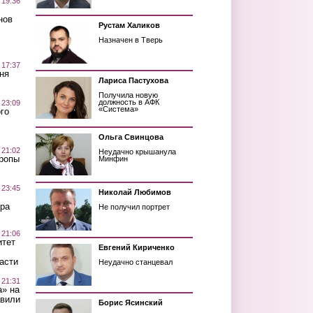
 19:36
нов
Рустам Халиков
Назначен в Тверь
 17:37
ня
Лариса Пастухова
Получила новую
должность в АФК
 23:09
«Система»
го
Ольга Свинцова
 21:02
Неудачно крышанула
Тропы
Минфин
 23:45
Николай Любимов
ра
Не получил портрет
 21:06
итет
Евгений Кириченко
асти
Неудачно станцевал
 21:31
а» на
авили
Борис Ясинский