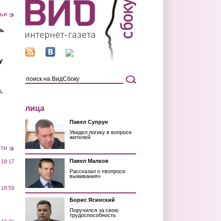
тьи
ть
у
.
лица
Павел Супрун
Увидел логику в вопросе
жителей
сти
Павел Малков
 18:17
Рассказал о «вопросе
выживания»
 18:59
Борис Ясинский
Поручился за свою
трудоспособность