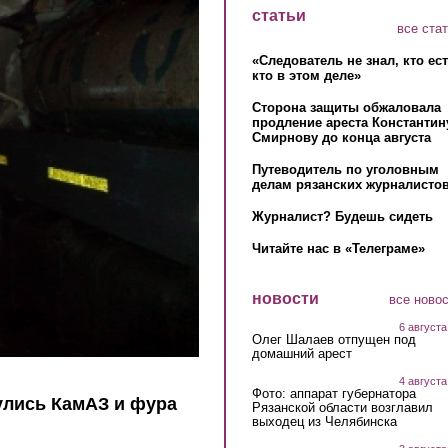
статьи
все ста
«Следователь не знал, кто ес
кто в этом деле»
Сторона защиты обжаловала
продление ареста Константин
Смирнову до конца августа
Путеводитель по уголовным
делам рязанских журналистов
Журналист? Будешь сидеть
Читайте нас в «Телеграме»
новости
все ново
6 августа
Олег Шалаев отпущен под
домашний арест
4 августа
Фото: аппарат губернатора
улись КамАЗ и фура
Рязанской области возглавил
выходец из Челябинска