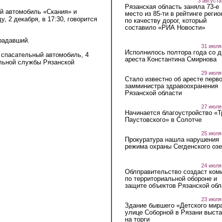
3 августа
Рязанская область заняла 73-е
ой автомобиль «Скания» и
место из 85-ти в рейтинге регио
 2 декабря, в 17:30, говорится
по качеству дорог, который
составило «РИА Новости»
радавший.
31 июля
Исполнилось полтора года со д
спасательный автомобиль, 4
ареста Константина Смирнова
ельной службы Рязанской
29 июля
Стало известно об аресте перво
замминистра здравоохранения
Рязанской области
27 июля
Начинается благоустройство «
Паустовского» в Солотче
25 июля
Прокуратура нашла нарушения
режима охраны Сегденского озе
24 июля
Облправительство создаст ком
по территориальной обороне и
защите объектов Рязанской обл
23 июля
Здание бывшего «Детского мир
улице Соборной в Рязани выст
на торги