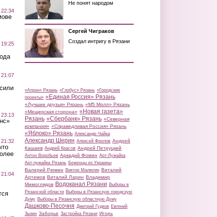
Не понят народом
 22:34
мове
Сергей Чиграков
Создал интригу в Рязани
 19:25
вода
 21:07
осили
«Атрон» Рязань
«Глобус» Рязань
«Городские
«Единая Россия» Рязань
проекты»
«Лучшие друзья» Рязань
«М5 Молл» Рязань
«Новая газета»
«Мещерская сторона»
 23:13
Рязань
«Сбербанк» Рязань
«Северная
нс»
компания»
«Справедливая Россия» Рязань
«Яблоко» Рязань
Александр Чайка
Александр Шерин
 21:32
Андрей
Алексей Фролов
что
Кашаев
Андрей Петруцкий
Андрей Красов
более
Аркадий Фомин
Антон Воробьев
Арт-Лужайка
Арт-лужайка Рязань
Беженцы из Украины
Валерий Рюмин
Виталий
Виктор Малюгин
 21:04
Артемов
Виталий Ларин
Владимир
Водоканал Рязани
Мимоглядов
Выборы в
Рязанской области
Выборы в Рязанскую городскую
тся
Думу
Выборы в Рязанскую областную Думу
Дашково-Песочня
Дмитрий Гудков
Евгений
Заборье
Игорь
Зызин
Застройка Рязани