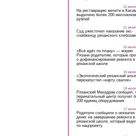
22 июля
На реставрацию мечети в Каси
выделено более 200 миллионов
рублей
21 июля
Суд ужесточил наказание экс-
снабженцу рязанского хлебоза
20 июля
«Всё идёт по плану» — мэрия
Рязани родителям, которые пр
о дофинансировании ремонта в
рязанской школе
19 июля
«Экологический рязанский алья
перезапустил «карту свалок»
18 июля
Рязанский Минздрав сообщил, 
перинатальный центр получит 
200 единиц оборудования
17 июля
Родители сообщили о нехватке
денег на завершение ремонта в
рязанской школе, который веде
по нацпроекту