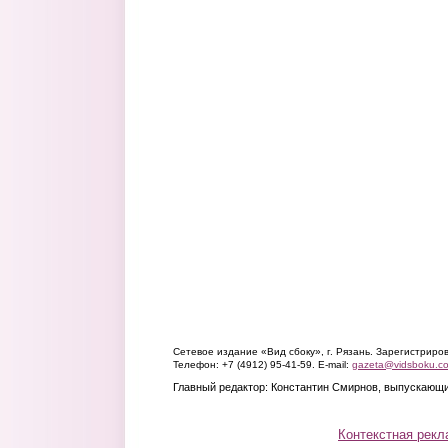
Сетевое издание «Вид сбоку», г. Рязань. Зарегистрир
Телефон: +7 (4912) 95-41-59. E-mail:
gazeta@vidsboku.c
Главный редактор: Константин Смирнов, выпускающи
Контекстная рекл